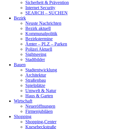
Sicherheit & Prävention
Internet Security
SEARCH – SUCHEN
Bezirk
Neuste Nachrichten
Bezirk aktuell
Kommunalpolitik
Bezirkstermine
Ämter – PLZ – Parken
Polizei Aktuell
Sightseeing
Stadtbilder
Bauen
Stadtentwicklung
Architektur
Straßenbau
Spielplätze
Umwelt & Natur
Haus & Garten
Wirtschaft
Neueröffnungen
Firmenjubiläen
Shopping
Shopping-Center
Knesebeckstraße