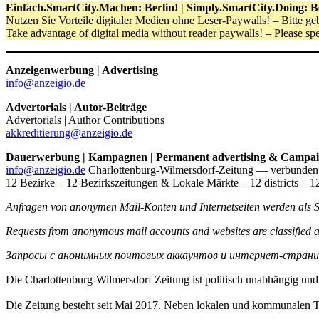
Einfach.SmartCity.Machen: Berlin! | Simply.SmartCity.Doing: Be
Nutzen Sie Vorteile digitaler Medien ohne Leser-Paywalls! – Bitte g
Take advantage of digital media without reader paywalls! – Please sp
Anzeigenwerbung | Advertising
info@anzeigio.de
Advertorials | Autor-Beiträge
Advertorials | Author Contributions
akkreditierung@anzeigio.de
Dauerwerbung | Kampagnen | Permanent advertising & Campai
info@anzeigio.de
Charlottenburg-Wilmersdorf-Zeitung — verbunden m
12 Bezirke – 12 Bezirkszeitungen & Lokale Märkte – 12 districts – 12
Anfragen von anonymen Mail-Konten und Internetseiten werden als S
Requests from anonymous mail accounts and websites are classified a
Запросы с анонимных почтовых аккаунтов и интернет-страни
Die Charlottenburg-Wilmersdorf Zeitung ist politisch unabhängig und
Die Zeitung besteht seit Mai 2017. Neben lokalen und kommunalen 