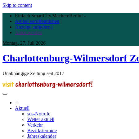
Skip to content
Einfach.SmartCity.Machen:Berlin!
-
Artikel veröffentlichen
|
Anzeige aufgeben |
Autor werden
Montag, 27. Juli 2026
Charlottenburg-Wilmersdorf Z
Unabhängige Zeitung seit 2017
Aktuell
sos-Notrufe
Wetter aktuell
Verkehr
Bezirkstermine
Jahreskalender