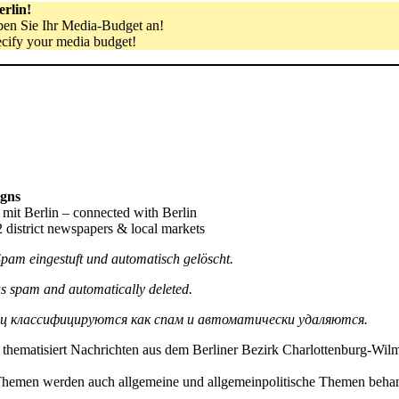
rlin!
eben Sie Ihr Media-Budget an!
ecify your media budget!
gns
it Berlin – connected with Berlin
 district newspapers & local markets
pam eingestuft und automatisch gelöscht.
s spam and automatically deleted.
ц классифицируются как спам и автоматически удаляются.
 thematisiert Nachrichten aus dem Berliner Bezirk Charlottenburg-Wilm
Themen werden auch allgemeine und allgemeinpolitische Themen behan