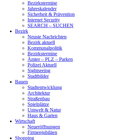
Bezirkstermine
Jahreskalender
Sicherheit & Prävention
Internet Security
SEARCH – SUCHEN
Bezirk
Neuste Nachrichten
Bezirk aktuell
Kommunalpolitik
Bezirkstermine
Ämter – PLZ – Parken
Polizei Aktuell
Sightseeing
Stadtbilder
Bauen
Stadtentwicklung
Architektur
Straßenbau
Spielplätze
Umwelt & Natur
Haus & Garten
Wirtschaft
Neueröffnungen
Firmenjubiläen
Shopping