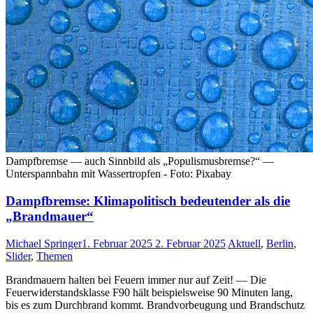
Dampfbremse — auch Sinnbild als „Populismusbremse?“ —
Unterspannbahn mit Wassertropfen - Foto: Pixabay
Dampfbremse: Klimapolitisch bedeutender als die
„Brandmauer“
Michael Springer
1. Februar 2025
2. Februar 2025
Aktuell
,
Berlin
,
Slider
,
Themen
Brandmauern halten bei Feuern immer nur auf Zeit! — Die
Feuerwiderstandsklasse F90 hält beispielsweise 90 Minuten lang,
bis es zum Durchbrand kommt. Brandvorbeugung und Brandschutz