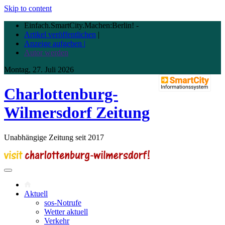
Skip to content
Einfach.SmartCity.Machen:Berlin!
-
Artikel veröffentlichen
|
Anzeige aufgeben |
Autor werden
Montag, 27. Juli 2026
Charlottenburg-
Wilmersdorf Zeitung
Unabhängige Zeitung seit 2017
Aktuell
sos-Notrufe
Wetter aktuell
Verkehr