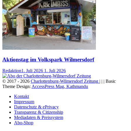
Aktionstag im Volkspark Wilmersdorf
Redaktion
1. Juli 2026
1. Juli 2026
© 2017 - 2026
Charlottenburg-Wilmersdorf Zeitung
| | | Basic
Theme Design:
AccessPress Mag, Kathmandu
Kontakt
Impressum
Datenschutz & ePrivacy
Transparenz & Citizenship
Mediadaten & Preissystem
Abo-Shop