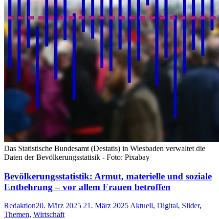
Das Statistische Bundesamt (Destatis) in Wiesbaden verwaltet die
Daten der Bevölkerungsstatisik - Foto: Pixabay
Bevölkerungsstatistik: Armut, materielle und soziale
Entbehrung – vor allem Frauen betroffen
Redaktion
20. März 2025
21. März 2025
Aktuell
,
Digital
,
Slider
,
Themen
,
Wirtschaft