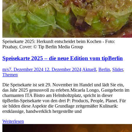
Speisekarte 2025: Herkunft entscheidet beim Kochen - Foto:
Pixabay, Cover: © Tip Berlin Media Group
Speisekarte 2025 – die neue Edition vom tipBerlin
m/s
7. Dezember 2024
12. Dezember 2024
Aktuell
,
Berlin
,
Slider
,
Themen
Die Speisekarte ist seit 29. November im Handel und lädt Sie ein,
das Jahr 2025 genussvoll zu erleben.Micaela Longo, Gastgeberin im
charmanten ITA Bistro am Helmholtzplatz, spricht in dieser
tipBerlin-Speisekarte von den drei P: Products, People, Planet. Für
sie bilden diese Aspekte die Grundlage zeitgemäßer Kulinarik:
erstklassige, handwerklich hergestellte und
Weiterlesen