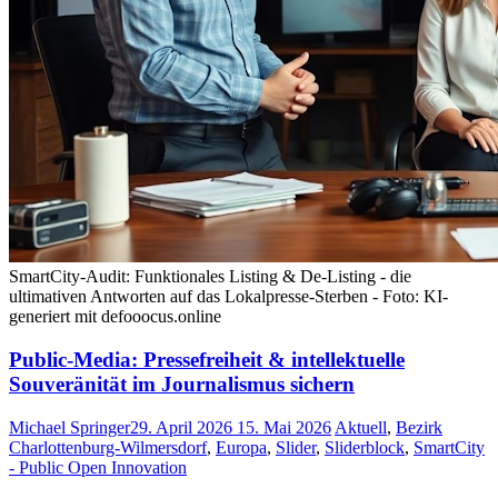
SmartCity-Audit: Funktionales Listing & De-Listing - die
ultimativen Antworten auf das Lokalpresse-Sterben - Foto: KI-
generiert mit defooocus.online
Public-Media: Pressefreiheit & intellektuelle
Souveränität im Journalismus sichern
Michael Springer
29. April 2026
15. Mai 2026
Aktuell
,
Bezirk
Charlottenburg-Wilmersdorf
,
Europa
,
Slider
,
Sliderblock
,
SmartCity
- Public Open Innovation