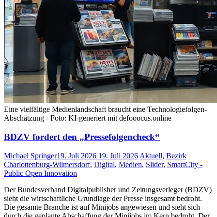
Eine vielfältige Medienlandschaft braucht eine Technologiefolgen-
Abschätzung - Foto: KI-generiert mit defooocus.online
BDZV fordert den „Pressefolgencheck“
Michael Springer
19. Juli 2026
19. Juli 2026
Aktuell
,
Bezirk
Charlottenburg-Wilmersdorf
,
Digital
,
Medien
,
Slider
,
SmartCity -
Public Open Innovation
Der Bundesverband Digitalpublisher und Zeitungsverleger (BDZV)
sieht die wirtschaftliche Grundlage der Presse insgesamt bedroht.
Die gesamte Branche ist auf Minijobs angewiesen und sieht sich
durch die geplante Abschaffung der Minijobs im Kern bedroht. Der