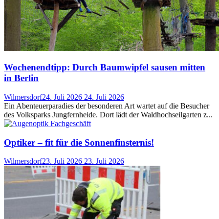
Wochenendtipp: Durch Baumwipfel sausen mitten
in Berlin
Wilmersdorf
24. Juli 2026
24. Juli 2026
Ein Abenteuerparadies der besonderen Art wartet auf die Besucher
des Volksparks Jungfernheide. Dort lädt der Waldhochseilgarten z...
Optiker – fit für die Sonnenfinsternis!
Wilmersdorf
23. Juli 2026
23. Juli 2026