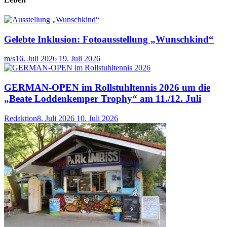
Gelebte Inklusion: Fotoausstellung „Wunschkind“
m/s
16. Juli 2026
19. Juli 2026
GERMAN-OPEN im Rollstuhltennis 2026 um die
„Beate Loddenkemper Trophy“ am 11./12. Juli
Redaktion
8. Juli 2026
10. Juli 2026