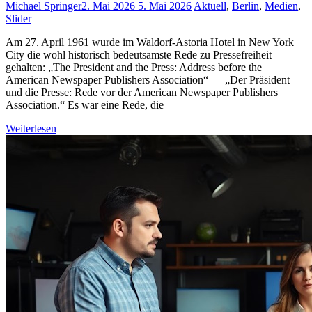
Michael Springer
2. Mai 2026
5. Mai 2026
Aktuell
,
Berlin
,
Medien
,
Slider
Am 27. April 1961 wurde im Waldorf-Astoria Hotel in New York
City die wohl historisch bedeutsamste Rede zu Pressefreiheit
gehalten: „The President and the Press: Address before the
American Newspaper Publishers Association“ — „Der Präsident
und die Presse: Rede vor der American Newspaper Publishers
Association.“ Es war eine Rede, die
Weiterlesen