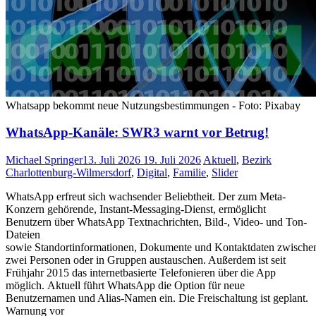
Whatsapp bekommt neue Nutzungsbestimmungen - Foto: Pixabay
WhatsApp-Kanäle: SWR3 warnt vor Betrug!
Michael Springer
13. Juli 2026
19. Juli 2026
Aktuell
,
Bezirk
Charlottenburg-Wilmersdorf
,
Digital
,
Familie
,
Slider
WhatsApp erfreut sich wachsender Beliebtheit. Der zum Meta-
Konzern gehörende, Instant-Messaging-Dienst, ermöglicht
Benutzern über WhatsApp Textnachrichten, Bild-, Video- und Ton-
Dateien
sowie Standortinformationen, Dokumente und Kontaktdaten zwische
zwei Personen oder in Gruppen austauschen. Außerdem ist seit
Frühjahr 2015 das internetbasierte Telefonieren über die App
möglich. Aktuell führt WhatsApp die Option für neue
Benutzernamen und Alias-Namen ein. Die Freischaltung ist geplant.
Warnung vor