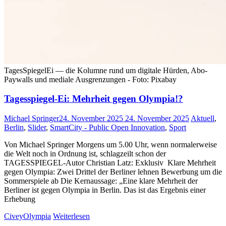
TagesSpiegelEi — die Kolumne rund um digitale Hürden, Abo-
Paywalls und mediale Ausgrenzungen - Foto: Pixabay
Tagesspiegel-Ei: Mehrheit gegen Olympia!?
Michael Springer
24. November 2025
24. November 2025
Aktuell
,
Berlin
,
Slider
,
SmartCity - Public Open Innovation
,
Sport
Von Michael Springer Morgens um 5.00 Uhr, wenn normalerweise
die Welt noch in Ordnung ist, schlagzeilt schon der
TAGESSPIEGEL-Autor Christian Latz: Exklusiv Klare Mehrheit
gegen Olympia: Zwei Drittel der Berliner lehnen Bewerbung um die
Sommerspiele ab Die Kernaussage: „Eine klare Mehrheit der
Berliner ist gegen Olympia in Berlin. Das ist das Ergebnis einer
Erhebung
Civey
Olympia
Weiterlesen