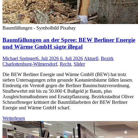
Baumfällungen - Symbolbild Pixabay
Baumfällungen an der Spree: BEW Berliner Energie
und Wärme GmbH sägte illegal
Michael Springer
6. Juli 2026
6. Juli 2026
Aktuell
,
Bezirk
Charlottenburg-Wilmersdorf
,
Recht
,
Slider
Die BEW Berliner Energie und Wärme GmbH (BEW) hat trotz
sieben Untersagungen zehn gesunde Kastanienbäume fällen lassen.
Eindeutig ein Verstoß gegen die Berliner Baumschutzverordnung.
Strafbewehrt mit bis zu 50.000 € Bußgeld je Baum, plus
Ausgleichsmaßnahmen und Ersatzpflanzung. Bezirksstadtrat Oliver
Schruoffeneger kritisiert die Baumfällarbeiten der BEW Berliner
Energie und Wärme GmbH scharf.
Weiterlesen