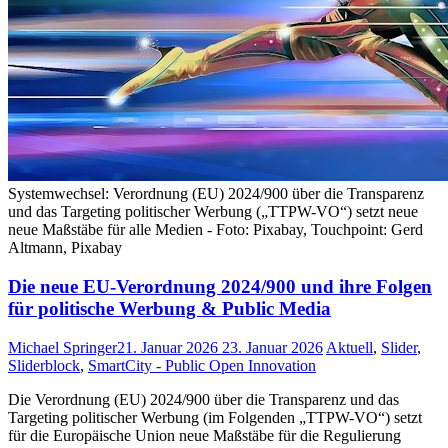
Systemwechsel: Verordnung (EU) 2024/900 über die Transparenz
und das Targeting politischer Werbung („TTPW-VO“) setzt neue
neue Maßstäbe für alle Medien - Foto: Pixabay, Touchpoint: Gerd
Altmann, Pixabay
Die neue EU-Verordnung 2024/900 und ihre Folgen
für politische Werbung & Public Media
Michael Springer
21. Januar 2026
23. Januar 2026
Aktuell
,
Slider
,
Sliderblock
,
SmartCity - Public Open Innovation
Die Verordnung (EU) 2024/900 über die Transparenz und das
Targeting politischer Werbung (im Folgenden „TTPW-VO“) setzt
für die Europäische Union neue Maßstäbe für die Regulierung