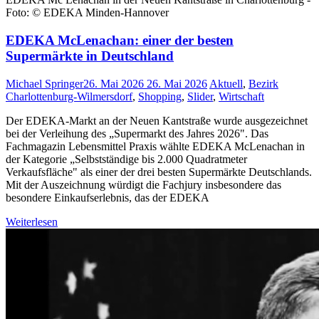
Foto: © EDEKA Minden-Hannover
EDEKA McLenachan: einer der besten
Supermärkte in Deutschland
Michael Springer
26. Mai 2026
26. Mai 2026
Aktuell
,
Bezirk
Charlottenburg-Wilmersdorf
,
Shopping
,
Slider
,
Wirtschaft
Der EDEKA-Markt an der Neuen Kantstraße wurde ausgezeichnet
bei der Verleihung des „Supermarkt des Jahres 2026". Das
Fachmagazin Lebensmittel Praxis wählte EDEKA McLenachan in
der Kategorie „Selbstständige bis 2.000 Quadratmeter
Verkaufsfläche" als einer der drei besten Supermärkte Deutschlands.
Mit der Auszeichnung würdigt die Fachjury insbesondere das
besondere Einkaufserlebnis, das der EDEKA
Weiterlesen