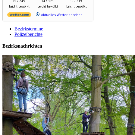
15 / 24°C
14 / 31°C
19 / 31°C
Leicht bewölkt
Leicht bewölkt
Leicht bewölkt
Aktuelles Wetter ansehen
Bezirkstermine
Polizeiberichte
Bezirksnachrichten