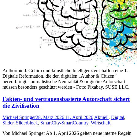
Authormind: Gehirn und künstliche Intelligenz erschaffen eine 1.
Digitale Reformation, die den digitalen „Author & Citizen“
hervorbringt. Journalistische Neutralität & originäre Autorschaft
müssen besonders geschützt werden - Foto: Pixabay, SUSE LLC.
Fakten- und vertrauensbasierte Autorschaft sichert
die Zivilisation
Michael Springer
28. März 2026
11. April 2026
Aktuell
,
Digital
,
Slider
,
Sliderblock
,
SmartCity-SmartCountry
,
Wirtschaft
Von Michael Springer Ab 1. April 2026 gelten neue interne Regeln