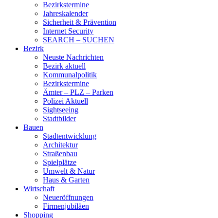
Bezirkstermine
Jahreskalender
Sicherheit & Prävention
Internet Security
SEARCH – SUCHEN
Bezirk
Neuste Nachrichten
Bezirk aktuell
Kommunalpolitik
Bezirkstermine
Ämter – PLZ – Parken
Polizei Aktuell
Sightseeing
Stadtbilder
Bauen
Stadtentwicklung
Architektur
Straßenbau
Spielplätze
Umwelt & Natur
Haus & Garten
Wirtschaft
Neueröffnungen
Firmenjubiläen
Shopping