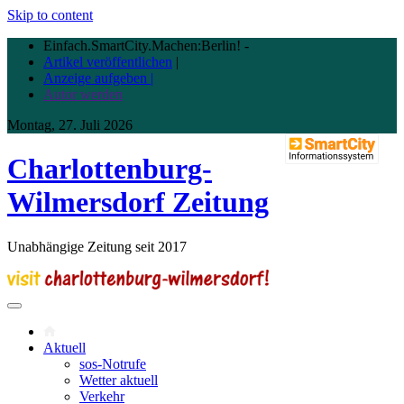
Skip to content
Einfach.SmartCity.Machen:Berlin!
-
Artikel veröffentlichen
|
Anzeige aufgeben |
Autor werden
Montag, 27. Juli 2026
Charlottenburg-
Wilmersdorf Zeitung
Unabhängige Zeitung seit 2017
Aktuell
sos-Notrufe
Wetter aktuell
Verkehr