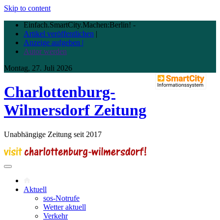
Skip to content
Einfach.SmartCity.Machen:Berlin!
-
Artikel veröffentlichen
|
Anzeige aufgeben |
Autor werden
Montag, 27. Juli 2026
Charlottenburg-
Wilmersdorf Zeitung
Unabhängige Zeitung seit 2017
Aktuell
sos-Notrufe
Wetter aktuell
Verkehr