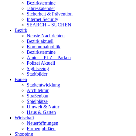
Bezirkstermine
Jahreskalender
Sicherheit & Prävention
Internet Security
SEARCH – SUCHEN
Bezirk
Neuste Nachrichten
Bezirk aktuell
Kommunalpolitik
Bezirkstermine
Ämter – PLZ – Parken
Polizei Aktuell
Sightseeing
Stadtbilder
Bauen
Stadtentwicklung
Architektur
Straßenbau
Spielplätze
Umwelt & Natur
Haus & Garten
Wirtschaft
Neueröffnungen
Firmenjubiläen
Shopping