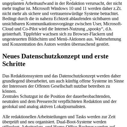
ungeplanten Arbeitsaufwand in der Redaktion verursacht, der nicht
mehr tragbar ist. Microsoft Windows 10 und 11 werden daher z.Zt.
nicht mehr als sichere und vertrauenswürdige Systeme betrachtet.
Bedingt durch die in nahezu Echtzeit ablaufenden sichtbaren und
unsichtbaren Kommunikationsvorgänge zwischen User, Microsoft-
Cloud und Co-Pilot wird die Internet-Nutzung „spooky“, d.h.
geisterhaft. Tippfehler wachsen sich zu Browser-Flackern und
ungesteuerten Bildschirm und Menü-Aktionen aus. Wahrnehmung
und Konzentration des Autors werden überraschend gestört.
Neues Datenschutzkonzept und erste
Schritte
Das Redaktionssystem und das Datenschutzkonzept werden daher
grundlegend überarbeitet, um auch künftig offene Systeme im Sinne
der Interessen der Offenen Gesellschaft nutzbar betreiben zu
können.
Zentrales Schutzgut ist die Position der dauerbeobachtenden,
neutralen und dem Presserecht verpflichteten Redaktion und der
geolokal und analog aktiven Lokaljournalisten.
Alle redaktionellen Arbeitsteilungen und Tasks werden zur Zeit
überprüft und neu organisiert. Dual-Boot-Systeme werden
stillgelegt. Arbeitsplatz- und Home-Office-Rechner werden auf