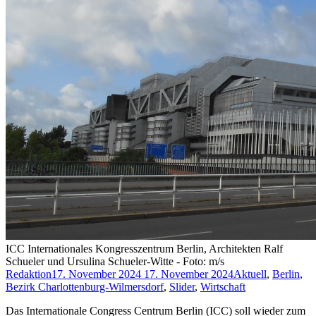
ICC Internationales Kongresszentrum Berlin, Architekten Ralf
Schueler und Ursulina Schueler-Witte - Foto: m/s
Redaktion
17. November 2024
17. November 2024
Aktuell
,
Berlin
,
Bezirk Charlottenburg-Wilmersdorf
,
Slider
,
Wirtschaft
Das Internationale Congress Centrum Berlin (ICC) soll wieder zum