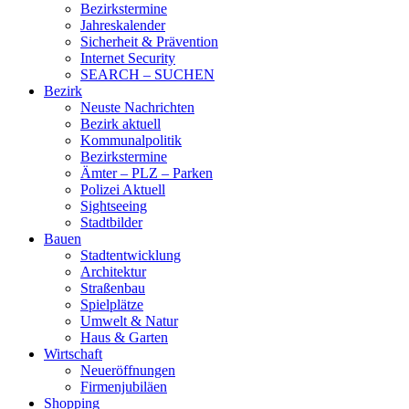
Bezirkstermine
Jahreskalender
Sicherheit & Prävention
Internet Security
SEARCH – SUCHEN
Bezirk
Neuste Nachrichten
Bezirk aktuell
Kommunalpolitik
Bezirkstermine
Ämter – PLZ – Parken
Polizei Aktuell
Sightseeing
Stadtbilder
Bauen
Stadtentwicklung
Architektur
Straßenbau
Spielplätze
Umwelt & Natur
Haus & Garten
Wirtschaft
Neueröffnungen
Firmenjubiläen
Shopping