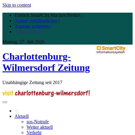
Skip to content
Einfach.SmartCity.Machen:Berlin!
-
Artikel veröffentlichen
|
Anzeige aufgeben |
Autor werden
Montag, 27. Juli 2026
Charlottenburg-
Wilmersdorf Zeitung
Unabhängige Zeitung seit 2017
Aktuell
sos-Notrufe
Wetter aktuell
Verkehr