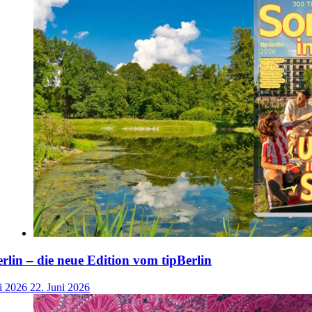
lin – die neue Edition vom tipBerlin
i 2026
22. Juni 2026