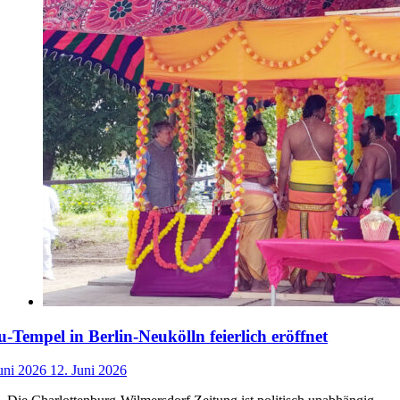
-Tempel in Berlin-Neukölln feierlich eröffnet
uni 2026
12. Juni 2026