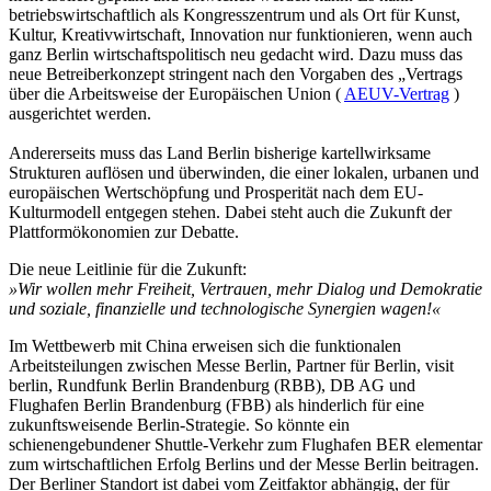
betriebswirtschaftlich als Kongresszentrum und als Ort für Kunst,
Kultur, Kreativwirtschaft, Innovation nur funktionieren, wenn auch
ganz Berlin wirtschaftspolitisch neu gedacht wird. Dazu muss das
neue Betreiberkonzept stringent nach den Vorgaben des „Vertrags
über die Arbeitsweise der Europäischen Union (
AEUV-Vertrag
)
ausgerichtet werden.
Andererseits muss das Land Berlin bisherige kartellwirksame
Strukturen auflösen und überwinden, die einer lokalen, urbanen und
europäischen Wertschöpfung und Prosperität nach dem EU-
Kulturmodell entgegen stehen. Dabei steht auch die Zukunft der
Plattformökonomien zur Debatte.
Die neue Leitlinie für die Zukunft:
»Wir wollen mehr Freiheit, Vertrauen, mehr Dialog und Demokratie
und soziale, finanzielle und technologische Synergien wagen!«
Im Wettbewerb mit China erweisen sich die funktionalen
Arbeitsteilungen zwischen Messe Berlin, Partner für Berlin, visit
berlin, Rundfunk Berlin Brandenburg (RBB), DB AG und
Flughafen Berlin Brandenburg (FBB) als hinderlich für eine
zukunftsweisende Berlin-Strategie. So könnte ein
schienengebundener Shuttle-Verkehr zum Flughafen BER elementar
zum wirtschaftlichen Erfolg Berlins und der Messe Berlin beitragen.
Der Berliner Standort ist dabei vom Zeitfaktor abhängig, der für