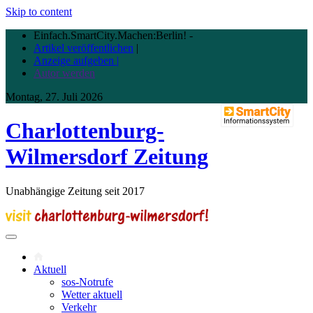
Skip to content
Einfach.SmartCity.Machen:Berlin!
-
Artikel veröffentlichen
|
Anzeige aufgeben |
Autor werden
Montag, 27. Juli 2026
Charlottenburg-
Wilmersdorf Zeitung
Unabhängige Zeitung seit 2017
Aktuell
sos-Notrufe
Wetter aktuell
Verkehr