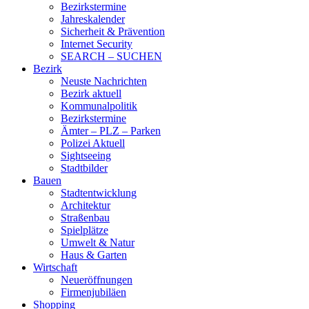
Bezirkstermine
Jahreskalender
Sicherheit & Prävention
Internet Security
SEARCH – SUCHEN
Bezirk
Neuste Nachrichten
Bezirk aktuell
Kommunalpolitik
Bezirkstermine
Ämter – PLZ – Parken
Polizei Aktuell
Sightseeing
Stadtbilder
Bauen
Stadtentwicklung
Architektur
Straßenbau
Spielplätze
Umwelt & Natur
Haus & Garten
Wirtschaft
Neueröffnungen
Firmenjubiläen
Shopping