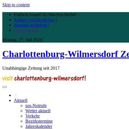
Skip to content
Einfach.SmartCity.Machen:Berlin!
-
Artikel veröffentlichen
|
Anzeige aufgeben |
Autor werden
Montag, 27. Juli 2026
Charlottenburg-Wilmersdorf Z
Unabhängige Zeitung seit 2017
Aktuell
sos-Notrufe
Wetter aktuell
Verkehr
Bezirkstermine
Jahreskalender