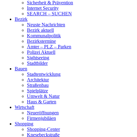
Sicherheit & Prävention
Internet Security
SEARCH – SUCHEN
Bezirk
Neuste Nachrichten
Bezirk aktuell
Kommunalpolitik
Bezirkstermine
Ämter – PLZ – Parken
Polizei Aktuell
Sightseeing
Stadtbilder
Bauen
Stadtentwicklung
Architektur
Straßenbau
Spielplätze
Umwelt & Natur
Haus & Garten
Wirtschaft
Neueröffnungen
Firmenjubiläen
Shopping
Shopping-Center
Knesebeckstraße