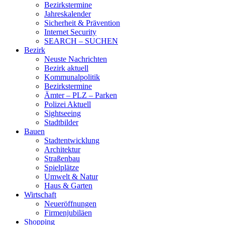
Bezirkstermine
Jahreskalender
Sicherheit & Prävention
Internet Security
SEARCH – SUCHEN
Bezirk
Neuste Nachrichten
Bezirk aktuell
Kommunalpolitik
Bezirkstermine
Ämter – PLZ – Parken
Polizei Aktuell
Sightseeing
Stadtbilder
Bauen
Stadtentwicklung
Architektur
Straßenbau
Spielplätze
Umwelt & Natur
Haus & Garten
Wirtschaft
Neueröffnungen
Firmenjubiläen
Shopping