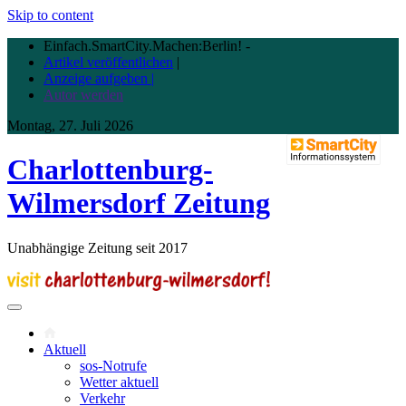
Skip to content
Einfach.SmartCity.Machen:Berlin!
-
Artikel veröffentlichen
|
Anzeige aufgeben |
Autor werden
Montag, 27. Juli 2026
Charlottenburg-
Wilmersdorf Zeitung
Unabhängige Zeitung seit 2017
Aktuell
sos-Notrufe
Wetter aktuell
Verkehr