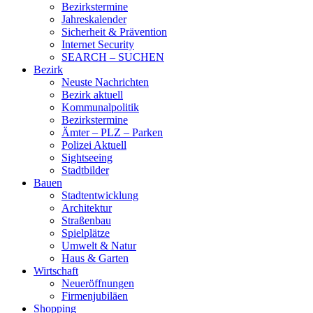
Bezirkstermine
Jahreskalender
Sicherheit & Prävention
Internet Security
SEARCH – SUCHEN
Bezirk
Neuste Nachrichten
Bezirk aktuell
Kommunalpolitik
Bezirkstermine
Ämter – PLZ – Parken
Polizei Aktuell
Sightseeing
Stadtbilder
Bauen
Stadtentwicklung
Architektur
Straßenbau
Spielplätze
Umwelt & Natur
Haus & Garten
Wirtschaft
Neueröffnungen
Firmenjubiläen
Shopping