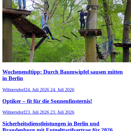
Wochenendtipp: Durch Baumwipfel sausen mitten
in Berlin
Wilmersdorf
24. Juli 2026
24. Juli 2026
Optiker – fit für die Sonnenfinsternis!
Wilmersdorf
23. Juli 2026
23. Juli 2026
Sicherheitsdienstleistungen in Berlin und
Brandenburg mit Entgelttarifvertrag für 2026