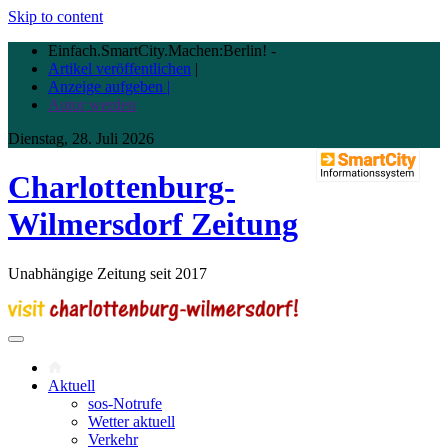
Skip to content
Einfach.SmartCity.Machen:Berlin!
-
Artikel veröffentlichen
|
Anzeige aufgeben |
Autor werden
Dienstag, 28. Juli 2026
Charlottenburg-
Wilmersdorf Zeitung
Unabhängige Zeitung seit 2017
Aktuell
sos-Notrufe
Wetter aktuell
Verkehr