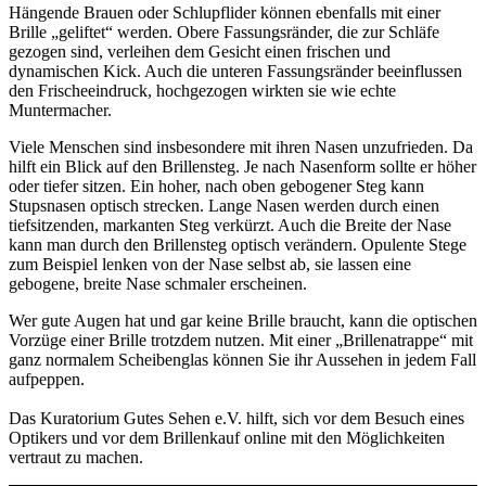
Hängende Brauen oder Schlupflider können ebenfalls mit einer
Brille „geliftet“ werden. Obere Fassungsränder, die zur Schläfe
gezogen sind, verleihen dem Gesicht einen frischen und
dynamischen Kick. Auch die unteren Fassungsränder beeinflussen
den Frischeeindruck, hochgezogen wirkten sie wie echte
Muntermacher.
Viele Menschen sind insbesondere mit ihren Nasen unzufrieden. Da
hilft ein Blick auf den Brillensteg. Je nach Nasenform sollte er höher
oder tiefer sitzen. Ein hoher, nach oben gebogener Steg kann
Stupsnasen optisch strecken. Lange Nasen werden durch einen
tiefsitzenden, markanten Steg verkürzt. Auch die Breite der Nase
kann man durch den Brillensteg optisch verändern. Opulente Stege
zum Beispiel lenken von der Nase selbst ab, sie lassen eine
gebogene, breite Nase schmaler erscheinen.
Wer gute Augen hat und gar keine Brille braucht, kann die optischen
Vorzüge einer Brille trotzdem nutzen. Mit einer „Brillenatrappe“ mit
ganz normalem Scheibenglas können Sie ihr Aussehen in jedem Fall
aufpeppen.
Das Kuratorium Gutes Sehen e.V. hilft, sich vor dem Besuch eines
Optikers und vor dem Brillenkauf online mit den Möglichkeiten
vertraut zu machen.