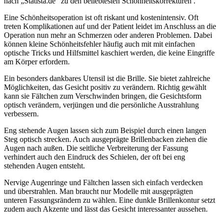
nach „Statista.de“ zu den beliebtesten Schönheitskorrekturen .
Eine Schönheitsoperation ist oft riskant und kostenintensiv. Oft
treten Komplikationen auf und der Patient leidet im Anschluss an die
Operation nun mehr an Schmerzen oder anderen Problemen. Dabei
können kleine Schönheitsfehler häufig auch mit mit einfachen
optische Tricks und Hilfsmittel kaschiert werden, die keine Eingriffe
am Körper erfordern.
Ein besonders dankbares Utensil ist die Brille. Sie bietet zahlreiche
Möglichkeiten, das Gesicht positiv zu verändern. Richtig gewählt
kann sie Fältchen zum Verschwinden bringen, die Gesichtsform
optisch verändern, verjüngen und die persönliche Ausstrahlung
verbessern.
Eng stehende Augen lassen sich zum Beispiel durch einen langen
Steg optisch strecken. Auch ausgeprägte Brillenbacken ziehen die
Augen nach außen. Die seitliche Verbreiterung der Fassung
verhindert auch den Eindruck des Schielen, der oft bei eng
stehenden Augen entsteht.
Nervige Augenringe und Fältchen lassen sich einfach verdecken
und überstrahlen. Man braucht nur Modelle mit ausgeprägten
unteren Fassungsrändern zu wählen. Eine dunkle Brillenkontur setzt
zudem auch Akzente und lässt das Gesicht interessanter aussehen.