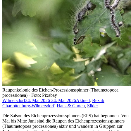
Raupenkolonie des Eichen-Prozessionsspinner (Thaumetopoea
processionea) - Foto: Pixabay
Wilmersdorf
24. Mai 2026
24. Mai 2026
Aktuell
,
Bezirk
Charlottenburg-Wilmersdorf
,
Haus & Garten
,
Slider
Die Saison des Eichenprozessionsspinners (EPS) hat begonnen. Von
Mai bis Mitte Juni sind die Raupen des Eichenprozessionsspinners
(Thaumetopoea processionea) aktiv und wandern in Gruppen zur