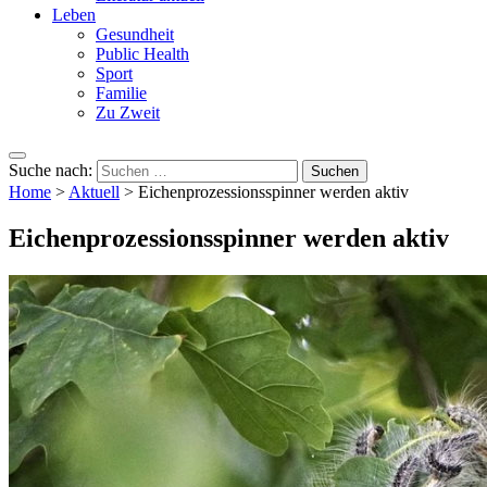
Leben
Gesundheit
Public Health
Sport
Familie
Zu Zweit
Suche nach:
Home
>
Aktuell
>
Eichenprozessionsspinner werden aktiv
Eichenprozessionsspinner werden aktiv