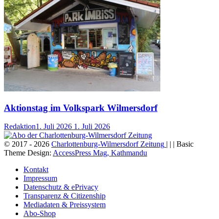
Aktionstag im Volkspark Wilmersdorf
Redaktion
1. Juli 2026
1. Juli 2026
© 2017 - 2026
Charlottenburg-Wilmersdorf Zeitung
| | | Basic
Theme Design:
AccessPress Mag, Kathmandu
Kontakt
Impressum
Datenschutz & ePrivacy
Transparenz & Citizenship
Mediadaten & Preissystem
Abo-Shop