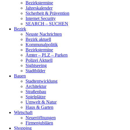
Bezirkstermine
Jahreskalender
Sicherheit & Prävention
Internet Security
SEARCH – SUCHEN
Bezirk
Neuste Nachrichten
Bezirk aktuell
Kommunalpolitik
Bezirkstermine
Ämter – PLZ – Parken
Polizei Aktuell
Sightseeing
Stadtbilder
Bauen
Stadtentwicklung
Architektur
Straßenbau
Spielplätze
Umwelt & Natur
Haus & Garten
Wirtschaft
Neueröffnungen
Firmenjubiläen
Shopping