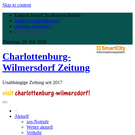
Skip to content
Einfach.SmartCity.Machen:Berlin!
-
Artikel veröffentlichen
|
Anzeige aufgeben |
Autor werden
Dienstag, 28. Juli 2026
Charlottenburg-
Wilmersdorf Zeitung
Unabhängige Zeitung seit 2017
Aktuell
sos-Notrufe
Wetter aktuell
Verkehr