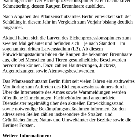
Nahrungssuche. Der Eichenprozessionsspinner ist ein nachtaktiver
Schmetterling, dessen Raupen Brennhaare ausbilden.
Nach Angaben des Pflanzenschutzamtes Berlin entwickelt sich der
Schädling in diesem Jahr im Vergleich zum Vorjahr bislang deutlich
langsamer.
Aktuell haben sich die Larven des Eichenprozessionsspinners zum
zweiten Mal gehäutet und befinden sich – je nach Standort – im
sogenannten dritten Larvenstadium (L3). Ab diesem
Entwicklungsstadium bilden die Raupen die bekannten Brennhaare
aus, die bei Menschen und Tieren gesundheitliche Beschwerden
hervorrufen können. Dazu zählen Hautreizungen, Juckreiz,
Augenreizungen sowie Atemwegsbeschwerden.
Das Pflanzenschutzamt Berlin führt seit vielen Jahren ein stadtweites
Monitoring zum Auftreten des Eichenprozessionsspinners durch.
Über die Internetseite des Amtes sowie Warnmeldungen werden
öffentliche Einrichtungen, Fachbehörden und angemeldete
Dienstleister regelmäßig über den aktuellen Entwicklungsstand
sowie notwendige Bekämpfungsmaßnahmen informiert. Zu den
adressierten Stellen zählen insbesondere die Straßen- und
Grünflächenämter, Natur- und Umweltämter der Bezirke sowie die
Berliner Forsten.
Weitere Informationen: