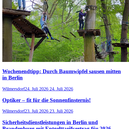
Wochenendtipp: Durch Baumwipfel sausen mitten
in Berlin
Wilmersdorf
24. Juli 2026
24. Juli 2026
Optiker – fit für die Sonnenfinsternis!
Wilmersdorf
23. Juli 2026
23. Juli 2026
Sicherheitsdienstleistungen in Berlin und
Brandenburg mit Entgelttarifvertrag für 2026