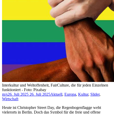
Interkultur und Weltoffenheit, FairCulture, die für jeden Einzelnen
funktioniert - Foto: Pixabay
m/s
26. Juli 2025
26. Juli 2025
Aktuell
,
Europa
,
Kultur
,
Slider
,
Wirtschaft
Heute ist Christopher Street Day, die Regenbogenflagge weht
vielerorts in Berlin. Doch das Symbol für die freie und offene