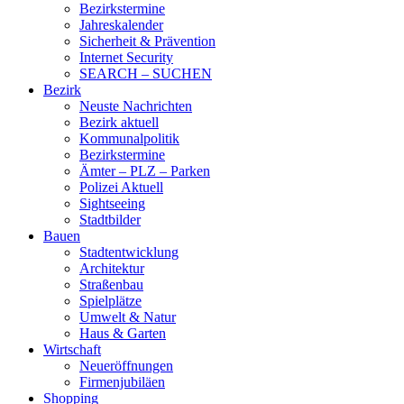
Bezirkstermine
Jahreskalender
Sicherheit & Prävention
Internet Security
SEARCH – SUCHEN
Bezirk
Neuste Nachrichten
Bezirk aktuell
Kommunalpolitik
Bezirkstermine
Ämter – PLZ – Parken
Polizei Aktuell
Sightseeing
Stadtbilder
Bauen
Stadtentwicklung
Architektur
Straßenbau
Spielplätze
Umwelt & Natur
Haus & Garten
Wirtschaft
Neueröffnungen
Firmenjubiläen
Shopping