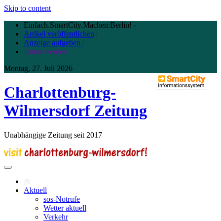
Skip to content
Einfach.SmartCity.Machen:Berlin!
-
Artikel veröffentlichen
|
Anzeige aufgeben |
Autor werden
Montag, 27. Juli 2026
Charlottenburg-
Wilmersdorf Zeitung
Unabhängige Zeitung seit 2017
Aktuell
sos-Notrufe
Wetter aktuell
Verkehr