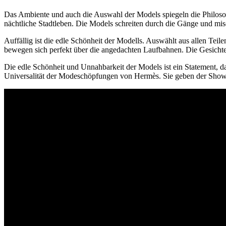
Das Ambiente und auch die Auswahl der Models spiegeln die Philos
nächtliche Stadtleben. Die Models schreiten durch die Gänge und misc
Auffällig ist die edle Schönheit der Modells. Auswählt aus allen Tei
bewegen sich perfekt über die angedachten Laufbahnen. Die Gesichter s
Die edle Schönheit und Unnahbarkeit der Models ist ein Statement, da
Universalität der Modeschöpfungen von Hermès. Sie geben der Show 