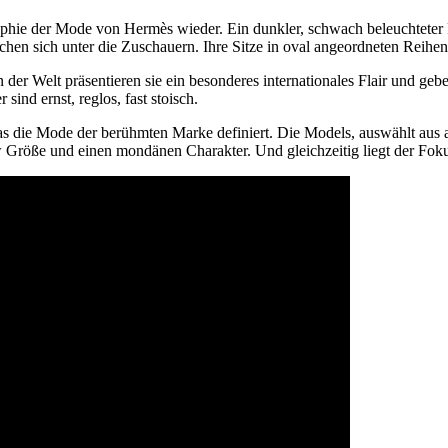
ophie der Mode von Hermès wieder. Ein dunkler, schwach beleuchtete
hen sich unter die Zuschauern. Ihre Sitze in oval angeordneten Reihen
len der Welt präsentieren sie ein besonderes internationales Flair und 
ind ernst, reglos, fast stoisch.
s die Mode der berühmten Marke definiert. Die Models, auswählt aus all
Größe und einen mondänen Charakter. Und gleichzeitig liegt der Fokus