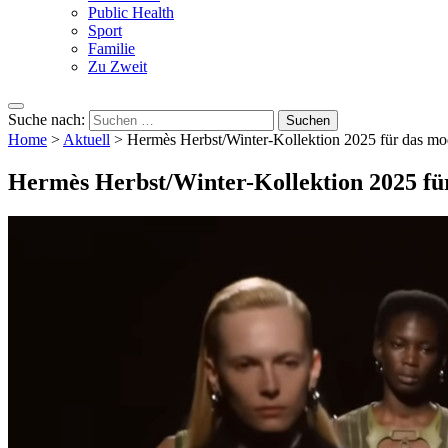
Public Health
Sport
Familie
Zu Zweit
Suche nach:
Home
>
Aktuell
>
Hermès Herbst/Winter-Kollektion 2025 für das mo
Hermès Herbst/Winter-Kollektion 2025 fü