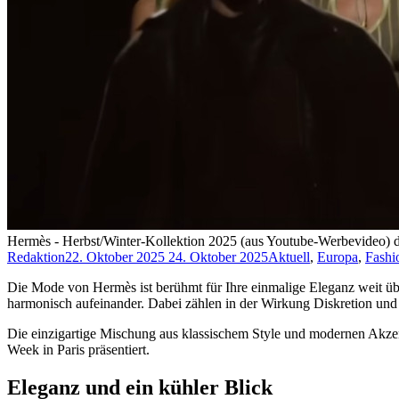
Hermès - Herbst/Winter-Kollektion 2025 (aus Youtube-Werbevideo
Redaktion
22. Oktober 2025
24. Oktober 2025
Aktuell
,
Europa
,
Fashi
Die Mode von Hermès ist berühmt für Ihre einmalige Eleganz weit über
harmonisch aufeinander. Dabei zählen in der Wirkung Diskretion und 
Die einzigartige Mischung aus klassischem Style und modernen Akze
Week in Paris präsentiert.
Eleganz und ein kühler Blick