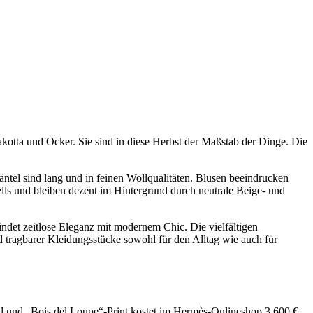
kotta und Ocker. Sie sind in diese Herbst der Maßstab der Dinge. Die
l sind lang und in feinen Wollqualitäten. Blusen beeindrucken
ells und bleiben dezent im Hintergrund durch neutrale Beige- und
ndet zeitlose Eleganz mit modernem Chic. Die vielfältigen
 tragbarer Kleidungsstücke sowohl für den Alltag wie auch für
und und „Bois del Loupe“-Print kostet im Hermès-Onlineshop 3.600 €,