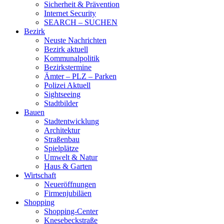
Sicherheit & Prävention
Internet Security
SEARCH – SUCHEN
Bezirk
Neuste Nachrichten
Bezirk aktuell
Kommunalpolitik
Bezirkstermine
Ämter – PLZ – Parken
Polizei Aktuell
Sightseeing
Stadtbilder
Bauen
Stadtentwicklung
Architektur
Straßenbau
Spielplätze
Umwelt & Natur
Haus & Garten
Wirtschaft
Neueröffnungen
Firmenjubiläen
Shopping
Shopping-Center
Knesebeckstraße