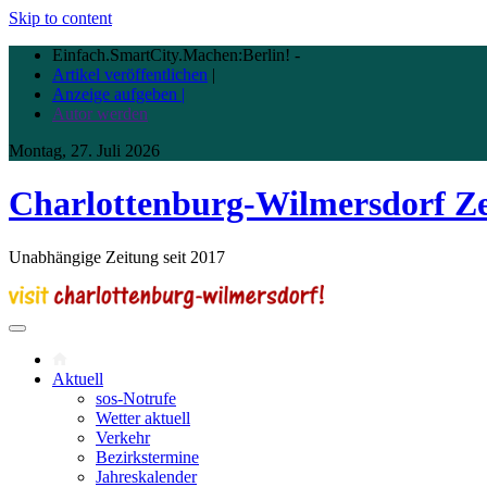
Skip to content
Einfach.SmartCity.Machen:Berlin!
-
Artikel veröffentlichen
|
Anzeige aufgeben |
Autor werden
Montag, 27. Juli 2026
Charlottenburg-Wilmersdorf Z
Unabhängige Zeitung seit 2017
Aktuell
sos-Notrufe
Wetter aktuell
Verkehr
Bezirkstermine
Jahreskalender