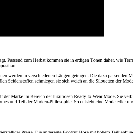
esagt. Passend zum Herbst kommen sie in erdigen Tönen daher, wie Terra
position.
n werden in verschiedenen Längen getragen. Die dazu passenden Mänte
edlen Seidenstoffen schmiegen sie sich weich an die Silouetten der Mod
ft der Marke im Bereich der luxuriösen Ready-to-Wear Mode. Sie verbi
mès und Teil der Marken-Philosophie. So entsteht eine Mode edler und
vierstelliger Preise. Die angesagte Bootcut-Hose mit hohem Taillienb