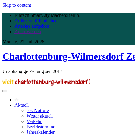
Skip to content
Einfach.SmartCity.Machen:Berlin!
-
Artikel veröffentlichen
|
Anzeige aufgeben |
Autor werden
Montag, 27. Juli 2026
Charlottenburg-Wilmersdorf Z
Unabhängige Zeitung seit 2017
Aktuell
sos-Notrufe
Wetter aktuell
Verkehr
Bezirkstermine
Jahreskalender