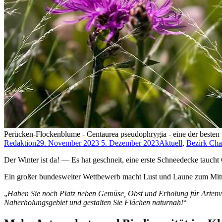
Perücken-Flockenblume - Centaurea pseudophrygia - eine der besten 
Redaktion
29. November 2023
5. Dezember 2023
Aktuell
,
Bezirk Cha
Der Winter ist da! — Es hat geschneit, eine erste Schneedecke tauch
Ein großer bundesweiter Wettbewerb macht Lust und Laune zum Mi
„
Haben Sie noch Platz neben Gemüse, Obst und Erholung für Artenvielf
Naherholungsgebiet und gestalten Sie Flächen naturnah!
“