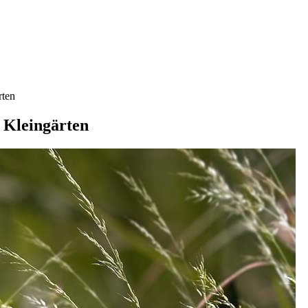
rten
n Kleingärten