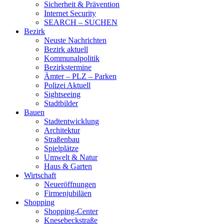
Sicherheit & Prävention
Internet Security
SEARCH – SUCHEN
Bezirk
Neuste Nachrichten
Bezirk aktuell
Kommunalpolitik
Bezirkstermine
Ämter – PLZ – Parken
Polizei Aktuell
Sightseeing
Stadtbilder
Bauen
Stadtentwicklung
Architektur
Straßenbau
Spielplätze
Umwelt & Natur
Haus & Garten
Wirtschaft
Neueröffnungen
Firmenjubiläen
Shopping
Shopping-Center
Knesebeckstraße