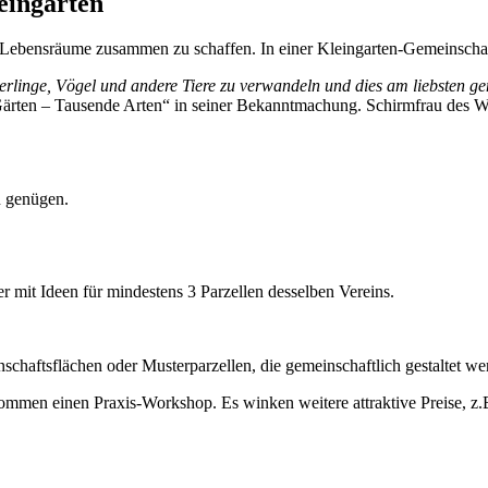
eingarten
Lebensräume zusammen zu schaffen. In einer Kleingarten-Gemeinschaft 
tterlinge, Vögel und andere Tiere zu verwandeln und dies am liebsten 
 Gärten – Tausende Arten“ in seiner Bekanntmachung. Schirmfrau des Wet
n genügen.
r mit Ideen für mindestens 3 Parzellen desselben Vereins.
chaftsflächen oder Musterparzellen, die gemeinschaftlich gestaltet we
ommen einen Praxis-Workshop. Es winken weitere attraktive Preise, z.B