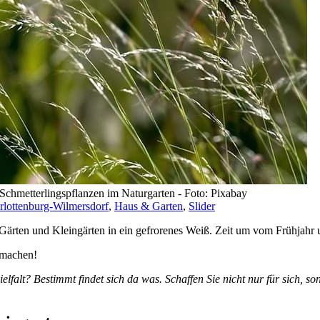
Schmetterlingspflanzen im Naturgarten - Foto: Pixabay
rlottenburg-Wilmersdorf
,
Haus & Garten
,
Slider
t Gärten und Kleingärten in ein gefrorenes Weiß. Zeit um vom Frühjah
tmachen!
alt? Bestimmt findet sich da was. Schaffen Sie nicht nur für sich, son