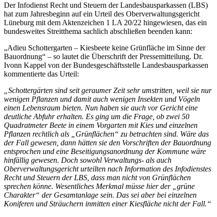
Der Infodienst Recht und Steuern der Landesbausparkassen (LBS)
hat zum Jahresbeginn auf ein Urteil des Oberverwaltungsgericht
Lüneburg mit dem Aktenzeichen 1 LA 20/22 hingewiesen, das ein
bundesweites Streitthema sachlich abschließen beenden kann:
„Adieu Schottergarten – Kiesbeete keine Grünfläche im Sinne der
Bauordnung“ – so lautet die Überschrift der Pressemitteilung. Dr.
Ivonn Kappel von der Bundesgeschäftsstelle Landesbausparkassen
kommentierte das Urteil:
„Schottergärten sind seit geraumer Zeit sehr umstritten, weil sie nur
wenigen Pflanzen und damit auch wenigen Insekten und Vögeln
einen Lebensraum bieten. Nun haben sie auch vor Gericht eine
deutliche Abfuhr erhalten. Es ging um die Frage, ob zwei 50
Quadratmeter Beete in einem Vorgarten mit Kies und einzelnen
Pflanzen rechtlich als „Grünflächen“ zu betrachten sind. Wäre das
der Fall gewesen, dann hätten sie den Vorschriften der Bauordnung
entsprochen und eine Beseitigungsanordnung der Kommune wäre
hinfällig gewesen. Doch sowohl Verwaltungs- als auch
Oberverwaltungsgericht urteilten nach Information des Infodienstes
Recht und Steuern der LBS, dass man nicht von Grünflächen
sprechen könne. Wesentliches Merkmal müsse hier der „grüne
Charakter“ der Gesamtanlage sein. Das sei aber bei einzelnen
Koniferen und Sträuchern inmitten einer Kiesfläche nicht der Fall.“