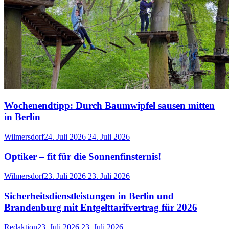
Wochenendtipp: Durch Baumwipfel sausen mitten
in Berlin
Wilmersdorf
24. Juli 2026
24. Juli 2026
Optiker – fit für die Sonnenfinsternis!
Wilmersdorf
23. Juli 2026
23. Juli 2026
Sicherheitsdienstleistungen in Berlin und
Brandenburg mit Entgelttarifvertrag für 2026
Redaktion
23. Juli 2026
23. Juli 2026