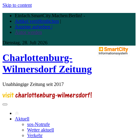
Skip to content
Einfach.SmartCity.Machen:Berlin!
-
Artikel veröffentlichen
|
Anzeige aufgeben |
Autor werden
Dienstag, 28. Juli 2026
Charlottenburg-
Wilmersdorf Zeitung
Unabhängige Zeitung seit 2017
Aktuell
sos-Notrufe
Wetter aktuell
Verkehr