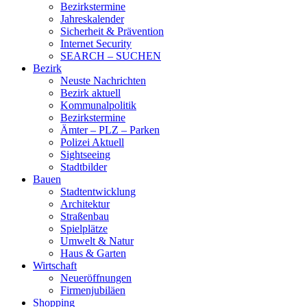
Bezirkstermine
Jahreskalender
Sicherheit & Prävention
Internet Security
SEARCH – SUCHEN
Bezirk
Neuste Nachrichten
Bezirk aktuell
Kommunalpolitik
Bezirkstermine
Ämter – PLZ – Parken
Polizei Aktuell
Sightseeing
Stadtbilder
Bauen
Stadtentwicklung
Architektur
Straßenbau
Spielplätze
Umwelt & Natur
Haus & Garten
Wirtschaft
Neueröffnungen
Firmenjubiläen
Shopping