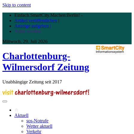
Skip to content
Einfach.SmartCity.Machen:Berlin!
-
Artikel veröffentlichen
|
Anzeige aufgeben |
Autor werden
Mittwoch, 29. Juli 2026
Charlottenburg-
Wilmersdorf Zeitung
Unabhängige Zeitung seit 2017
Aktuell
sos-Notrufe
Wetter aktuell
Verkehr