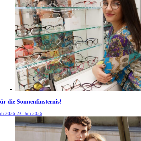
für die Sonnenfinsternis!
uli 2026
23. Juli 2026