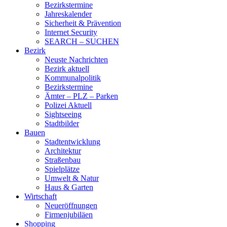
Bezirkstermine
Jahreskalender
Sicherheit & Prävention
Internet Security
SEARCH – SUCHEN
Bezirk
Neuste Nachrichten
Bezirk aktuell
Kommunalpolitik
Bezirkstermine
Ämter – PLZ – Parken
Polizei Aktuell
Sightseeing
Stadtbilder
Bauen
Stadtentwicklung
Architektur
Straßenbau
Spielplätze
Umwelt & Natur
Haus & Garten
Wirtschaft
Neueröffnungen
Firmenjubiläen
Shopping