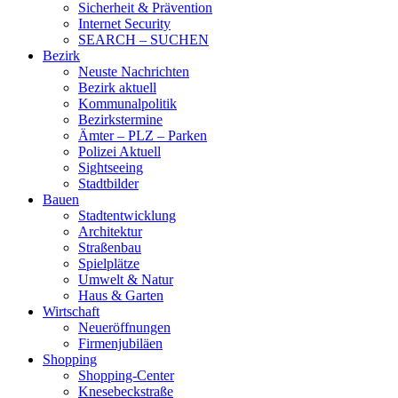
Sicherheit & Prävention
Internet Security
SEARCH – SUCHEN
Bezirk
Neuste Nachrichten
Bezirk aktuell
Kommunalpolitik
Bezirkstermine
Ämter – PLZ – Parken
Polizei Aktuell
Sightseeing
Stadtbilder
Bauen
Stadtentwicklung
Architektur
Straßenbau
Spielplätze
Umwelt & Natur
Haus & Garten
Wirtschaft
Neueröffnungen
Firmenjubiläen
Shopping
Shopping-Center
Knesebeckstraße