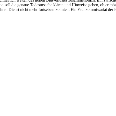
d schließlich wegen des hohen Blutverlustes zusammenbrach. Ein zwische
ion soll die genaue Todesursache klären und Hinweise geben, ob er mög
en Dienst nicht mehr fortsetzen konnten. Ein Fachkommissariat der Pol