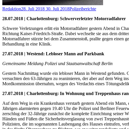
Redaktion
28. Juli 2018
30. Juli 2018
Polizeiberichte
28.07.2018 | Charlottenburg: Schwerverletzter Motorradfahrer
Schwere Verletzungen erlitt ein Motorradfahrer gestern Abend in Ch
Richtung Kaiser-Friedrich-Straße. Dabei wechselte sie aus dem dritten
Motorradfahrer stürzte bei dem Zusammenstoß, prallte gegen einen g
Behandlung in eine Klinik.
27.07.2018 | Westend: Lebloser Mann auf Parkbank
Gemeinsame Meldung Polizei und Staatsanwaltschaft Berlin
Gestern Nachmittag wurde ein lebloser Mann in Westend gefunden. Ge
versuchten den 63-Jährigen zu reanimieren, der aber auf dem Weg ins
Mordkommission übernahm, wegen des Verdachts eines Tötungsdelikte
27.07.2018 | Charlottenburg: In Wohnung und Treppenhaus randa
Auf dem Weg in ein Krankenhaus verstarb gestern Abend ein Mann, de
Jährigen alarmierten gegen 19.40 Uhr die Polizei und Berliner Feue
zerschlug der 32-Jährige zunächst die komplette Einrichtung seiner 
Händen und Füßen die Sicherheitsverglasung von zwei Treppenhaustüre
Polizisten, die im sogenannten Laubengang des Hauses eintrafen, verh