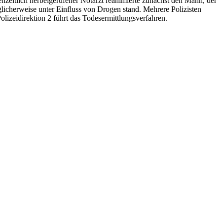
nzeitlich herbeigerufener Notarzt reanimierte zunächst den Mann, der
licherweise unter Einfluss von Drogen stand. Mehrere Polizisten
izeidirektion 2 führt das Todesermittlungsverfahren.