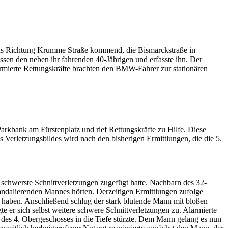
 aus Richtung Krumme Straße kommend, die Bismarckstraße in
issen den neben ihr fahrenden 40-Jährigen und erfasste ihn. Der
rmierte Rettungskräfte brachten den BMW-Fahrer zur stationären
rkbank am Fürstenplatz und rief Rettungskräfte zu Hilfe. Diese
Verletzungsbildes wird nach den bisherigen Ermittlungen, die die 5.
schwerste Schnittverletzungen zugefügt hatte. Nachbarn des 32-
andalierenden Mannes hörten. Derzeitigen Ermittlungen zufolge
t haben. Anschließend schlug der stark blutende Mann mit bloßen
 er sich selbst weitere schwere Schnittverletzungen zu. Alarmierte
g des 4. Obergeschosses in die Tiefe stürzte. Dem Mann gelang es nun