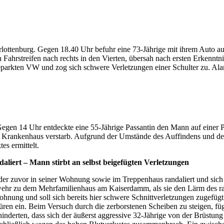
arlottenburg. Gegen 18.40 Uhr befuhr eine 73-Jährige mit ihrem Auto
 Fahrstreifen nach rechts in den Vierten, übersah nach ersten Erkenntn
eparkten VW und zog sich schwere Verletzungen einer Schulter zu. Ala
gen 14 Uhr entdeckte eine 55-Jährige Passantin den Mann auf einer Pa
 Krankenhaus verstarb. Aufgrund der Umstände des Auffindens und des 
s ermittelt.
liert – Mann stirbt an selbst beigefügten Verletzungen
r zuvor in seiner Wohnung sowie im Treppenhaus randaliert und sich 
rwehr zu dem Mehrfamilienhaus am Kaiserdamm, als sie den Lärm des r
Wohnung und soll sich bereits hier schwere Schnittverletzungen zugefüg
n ein. Beim Versuch durch die zerborstenen Scheiben zu steigen, fügte
inderten, dass sich der äußerst aggressive 32-Jährige von der Brüstun