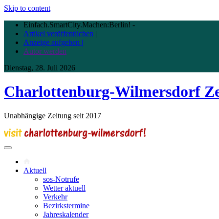
Skip to content
Einfach.SmartCity.Machen:Berlin!
-
Artikel veröffentlichen
|
Anzeige aufgeben |
Autor werden
Dienstag, 28. Juli 2026
Charlottenburg-Wilmersdorf Z
Unabhängige Zeitung seit 2017
Aktuell
sos-Notrufe
Wetter aktuell
Verkehr
Bezirkstermine
Jahreskalender