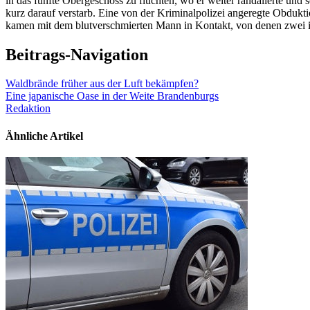
in das fünfte Obergeschoss zu flüchten, wo er weiter randalierte un
kurz darauf verstarb. Eine von der Kriminalpolizei angeregte Obdukt
kamen mit dem blutverschmierten Mann in Kontakt, von denen zwei ihr
Beitrags-Navigation
Waldbrände früher aus der Luft bekämpfen?
Eine japanische Oase in der Weite Brandenburgs
Redaktion
Ähnliche Artikel