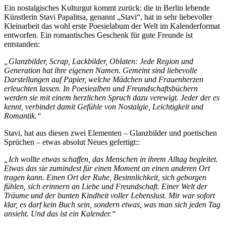
Ein nostalgisches Kulturgut kommt zurück: die in Berlin lebende
Künstlerin Stavi Papalitsa, genannt „Stavi“, hat in sehr liebevoller
Kleinarbeit das wohl erste Poesielabum der Welt im Kalenderformat
entworfen. Ein romantisches Geschenk für gute Freunde ist
entstanden:
„Glanzbilder, Scrap, Lackbilder, Oblaten: Jede Region und
Generation hat ihre eigenen Namen. Gemeint sind liebevolle
Darstellungen auf Papier, welche Mädchen und Frauenherzen
erleuchten lassen. In Poesiealben und Freundschaftsbüchern
werden sie mit einem herzlichen Spruch dazu verewigt. Jeder der es
kennt, verbindet damit Gefühle von Nostalgie, Leichtigkeit und
Romantik.“
Stavi, hat aus diesen zwei Elementen – Glanzbilder und poetischen
Sprüchen – etwas absolut Neues gefertigt::
„Ich wollte etwas schaffen, das Menschen in ihrem Alltag begleitet.
Etwas das sie zumindest für einen Moment an einen anderen Ort
tragen kann. Einen Ort der Ruhe, Besinnlichkeit, sich geborgen
fühlen, sich erinnern an Liebe und Freundschaft. Einer Welt der
Träume und der bunten Kindheit voller Lebenslust. Mir war sofort
klar, es darf kein Buch sein, sondern etwas, was man sich jeden Tag
ansieht. Und das ist ein Kalender.“