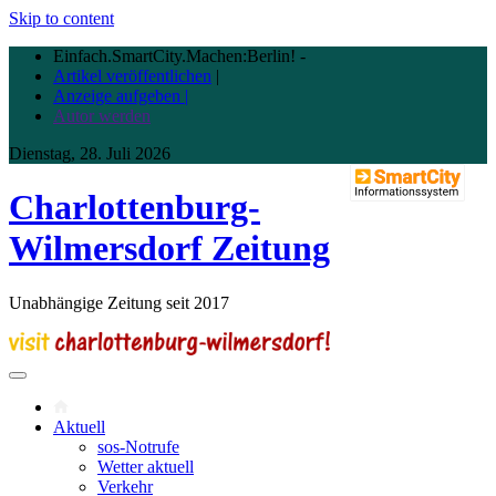
Skip to content
Einfach.SmartCity.Machen:Berlin!
-
Artikel veröffentlichen
|
Anzeige aufgeben |
Autor werden
Dienstag, 28. Juli 2026
Charlottenburg-
Wilmersdorf Zeitung
Unabhängige Zeitung seit 2017
Aktuell
sos-Notrufe
Wetter aktuell
Verkehr