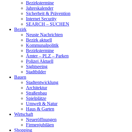
Bezirkstermine
Jahreskalender
Sicherheit & Prävention
Internet Security
SEARCH – SUCHEN
Bezirk
Neuste Nachrichten
Bezirk aktuell
Kommunalpolitik
Bezirkstermine
Ämter – PLZ – Parken
Polizei Aktuell
Sightseeing
Stadtbilder
Bauen
Stadtentwicklung
Architektur
Straßenbau
Spielplätze
Umwelt & Natur
Haus & Garten
Wirtschaft
Neueröffnungen
Firmenjubiläen
Shopping