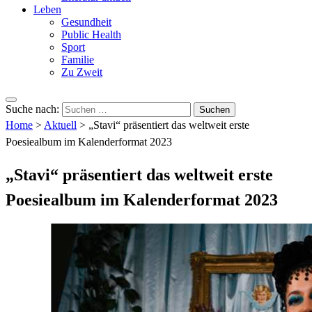
Leben
Gesundheit
Public Health
Sport
Familie
Zu Zweit
Suche nach:
Home
>
Aktuell
>
„Stavi“ präsentiert das weltweit erste
Poesiealbum im Kalenderformat 2023
„Stavi“ präsentiert das weltweit erste
Poesiealbum im Kalenderformat 2023