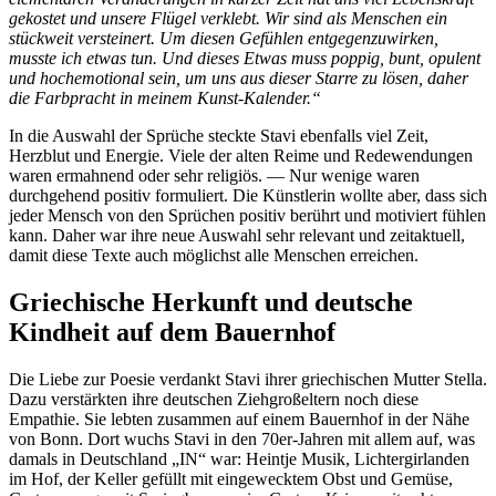
gekostet und unsere Flügel verklebt. Wir sind als Menschen ein
stückweit versteinert. Um diesen Gefühlen entgegenzuwirken,
musste ich etwas tun. Und dieses Etwas muss poppig, bunt, opulent
und hochemotional sein, um uns aus dieser Starre zu lösen, daher
die Farbpracht in meinem Kunst-Kalender.“
In die Auswahl der Sprüche steckte Stavi ebenfalls viel Zeit,
Herzblut und Energie. Viele der alten Reime und Redewendungen
waren ermahnend oder sehr religiös. — Nur wenige waren
durchgehend positiv formuliert. Die Künstlerin wollte aber, dass sich
jeder Mensch von den Sprüchen positiv berührt und motiviert fühlen
kann. Daher war ihre neue Auswahl sehr relevant und zeitaktuell,
damit diese Texte auch möglichst alle Menschen erreichen.
Griechische Herkunft und deutsche
Kindheit auf dem Bauernhof
Die Liebe zur Poesie verdankt Stavi ihrer griechischen Mutter Stella.
Dazu verstärkten ihre deutschen Ziehgroßeltern noch diese
Empathie. Sie lebten zusammen auf einem Bauernhof in der Nähe
von Bonn. Dort wuchs Stavi in den 70er-Jahren mit allem auf, was
damals in Deutschland „IN“ war: Heintje Musik, Lichtergirlanden
im Hof, der Keller gefüllt mit eingewecktem Obst und Gemüse,