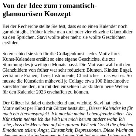
Von der Idee zum romantisch-
glamourösen Konzept
Bei der Recherche stellte Sie fest, dass es so einen Kalender noch
gar nicht gibt. Früher klebte man drei oder vier einzelne Glanzbilder
zu den Sprüchen. Stavi wollte aber mehr: sie wollte Geschichten
erzählen.
So entschied sie sich für die Collagenkunst. Jedes Motiv ihres
Kunst-Kalenders erzählt so eine eigene Geschichte, die zur
Stimmung des jeweiligen Monats passt. Die Motivauswahl mit den
Glanzbildern von früher war sehr reduziert: Blumen, Kinder, Engel,
verträumte Frauen, Tiere, Instrumente, Christliches – das war es. So
musste die Künstlerin mühevoll je Collage etwa 100 Einzelmotive
zurechtschneiden, um mit den einzelnen Lackbildern neue Welten
für den Kalender 2023 erschaffen zu können.
Der Glitzer ist dabei entscheidend und wichtig. Stavi hat jedes
Motiv selbst per Hand mit Glitzer bestäubt:
„Dieser Kalender ist für
mich ein Herzensprojekt. Ich möchte meine Lebensfreude teilen. Als
Künstlerin nehme ich die Welt um mich herum anders wahr. Ich
sehe, dass die Menschen auf der ganzen Welt seit Covid die gleichen
Emotionen teilen: Angst, Einsamkeit, Depressionen. Diese Wucht an
elementaren Veränderungen in kurzer Zeit hat uns viel Lebenskraft