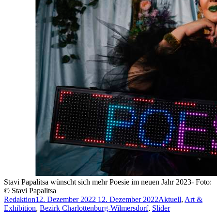
Stavi Papalitsa wünscht sich mehr Poesie im neuen Jahr 2023- Foto:
© Stavi Papalitsa
Redaktion
12. Dezember 2022
12. Dezember 2022
Aktuell
,
Art &
Exhibition
,
Bezirk Charlottenburg-Wilmersdorf
,
Slider