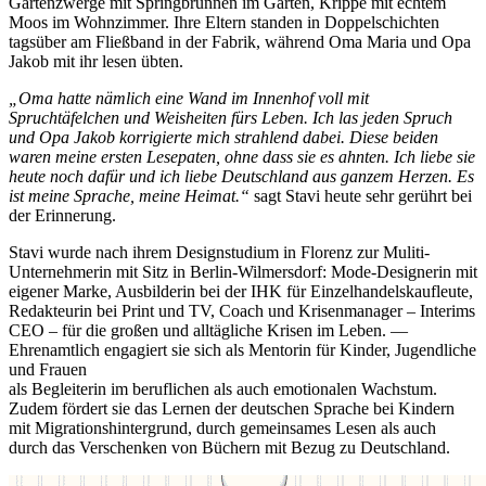
Gartenzwerge mit Springbrunnen im Garten, Krippe mit echtem
Moos im Wohnzimmer. Ihre Eltern standen in Doppelschichten
tagsüber am Fließband in der Fabrik, während Oma Maria und Opa
Jakob mit ihr lesen übten.
„Oma hatte nämlich eine Wand im Innenhof voll mit
Spruchtäfelchen und Weisheiten fürs Leben. Ich las jeden Spruch
und Opa Jakob korrigierte mich strahlend dabei. Diese beiden
waren meine ersten Lesepaten, ohne dass sie es ahnten. Ich liebe sie
heute noch dafür und ich liebe Deutschland aus ganzem Herzen. Es
ist meine Sprache, meine Heimat.“
sagt Stavi heute sehr gerührt bei
der Erinnerung.
Stavi wurde nach ihrem Designstudium in Florenz zur Muliti-
Unternehmerin mit Sitz in Berlin-Wilmersdorf: Mode-Designerin mit
eigener Marke, Ausbilderin bei der IHK für Einzelhandelskaufleute,
Redakteurin bei Print und TV, Coach und Krisenmanager – Interims
CEO – für die großen und alltägliche Krisen im Leben. —
Ehrenamtlich engagiert sie sich als Mentorin für Kinder, Jugendliche
und Frauen
als Begleiterin im beruflichen als auch emotionalen Wachstum.
Zudem fördert sie das Lernen der deutschen Sprache bei Kindern
mit Migrationshintergrund, durch gemeinsames Lesen als auch
durch das Verschenken von Büchern mit Bezug zu Deutschland.