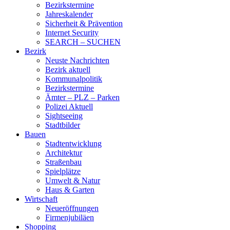
Bezirkstermine
Jahreskalender
Sicherheit & Prävention
Internet Security
SEARCH – SUCHEN
Bezirk
Neuste Nachrichten
Bezirk aktuell
Kommunalpolitik
Bezirkstermine
Ämter – PLZ – Parken
Polizei Aktuell
Sightseeing
Stadtbilder
Bauen
Stadtentwicklung
Architektur
Straßenbau
Spielplätze
Umwelt & Natur
Haus & Garten
Wirtschaft
Neueröffnungen
Firmenjubiläen
Shopping