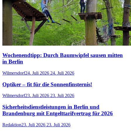
Wochenendtipp: Durch Baumwipfel sausen mitten
in Berlin
Wilmersdorf
24. Juli 2026
24. Juli 2026
Optiker – fit für die Sonnenfinsternis!
Wilmersdorf
23. Juli 2026
23. Juli 2026
Sicherheitsdienstleistungen in Berlin und
Brandenburg mit Entgelttarifvertrag für 2026
Redaktion
23. Juli 2026
23. Juli 2026