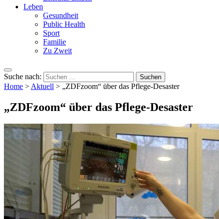
Leben
Gesundheit
Public Health
Sport
Familie
Zu Zweit
Suche nach:
Home
>
Aktuell
>
„ZDFzoom“ über das Pflege-Desaster
„ZDFzoom“ über das Pflege-Desaster