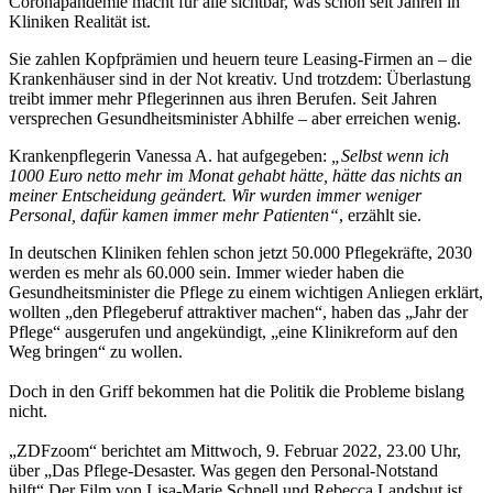
Coronapandemie macht für alle sichtbar, was schon seit Jahren in
Kliniken Realität ist.
Sie zahlen Kopfprämien und heuern teure Leasing-Firmen an – die
Krankenhäuser sind in der Not kreativ. Und trotzdem: Überlastung
treibt immer mehr Pflegerinnen aus ihren Berufen. Seit Jahren
versprechen Gesundheitsminister Abhilfe – aber erreichen wenig.
Krankenpflegerin Vanessa A. hat aufgegeben:
„Selbst wenn ich
1000 Euro netto mehr im Monat gehabt hätte, hätte das nichts an
meiner Entscheidung geändert. Wir wurden immer weniger
Personal, dafür kamen immer mehr Patienten“
, erzählt sie.
In deutschen Kliniken fehlen schon jetzt 50.000 Pflegekräfte, 2030
werden es mehr als 60.000 sein. Immer wieder haben die
Gesundheitsminister die Pflege zu einem wichtigen Anliegen erklärt,
wollten „den Pflegeberuf attraktiver machen“, haben das „Jahr der
Pflege“ ausgerufen und angekündigt, „eine Klinikreform auf den
Weg bringen“ zu wollen.
Doch in den Griff bekommen hat die Politik die Probleme bislang
nicht.
„ZDFzoom“ berichtet am Mittwoch, 9. Februar 2022, 23.00 Uhr,
über „Das Pflege-Desaster. Was gegen den Personal-Notstand
hilft“.Der Film von Lisa-Marie Schnell und Rebecca Landshut ist