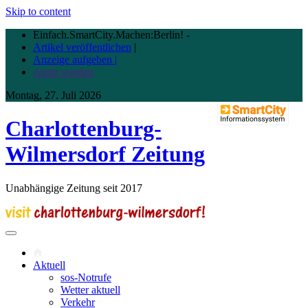
Skip to content
Einfach.SmartCity.Machen:Berlin!
-
Artikel veröffentlichen
|
Anzeige aufgeben |
Autor werden
Montag, 27. Juli 2026
Charlottenburg-
Wilmersdorf Zeitung
Unabhängige Zeitung seit 2017
Aktuell
sos-Notrufe
Wetter aktuell
Verkehr