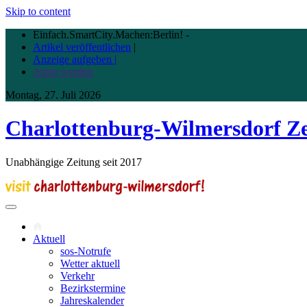
Skip to content
Einfach.SmartCity.Machen:Berlin!
-
Artikel veröffentlichen
|
Anzeige aufgeben |
Autor werden
Montag, 27. Juli 2026
Charlottenburg-Wilmersdorf Z
Unabhängige Zeitung seit 2017
Aktuell
sos-Notrufe
Wetter aktuell
Verkehr
Bezirkstermine
Jahreskalender