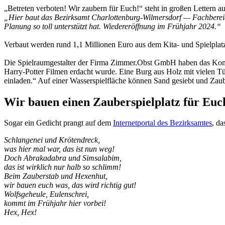
„Betreten verboten! Wir zaubern für Euch!“ steht in großen Lettern 
„Hier baut das Bezirksamt Charlottenburg-Wilmersdorf — Fachbereic
Planung so toll unterstützt hat. Wiedereröffnung im Frühjahr 2024.“
Verbaut werden rund 1,1 Millionen Euro aus dem Kita- und Spielpl
Die Spielraumgestalter der Firma Zimmer.Obst GmbH haben das Konze
Harry-Potter Filmen erdacht wurde. Eine Burg aus Holz mit vielen 
einladen.“ Auf einer Wasserspielfläche können Sand gesiebt und Zau
Wir bauen einen Zauberspielplatz für Euc
Sogar ein Gedicht prangt auf dem
Internetportal des Bezirksamtes
, da
Schlangenei und Krötendreck,
was hier mal war, das ist nun weg!
Doch Abrakadabra und Simsalabim,
das ist wirklich nur halb so schlimm!
Beim Zauberstab und Hexenhut,
wir bauen euch was, das wird richtig gut!
Wolfsgeheule, Eulenschrei,
kommt im Frühjahr hier vorbei!
Hex, Hex!