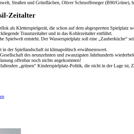
welt, Straßen und Grünflächen, Oliver Schruoffeneger (B90/Grüne), ha
il-Zeitalter
lok als Kletterspielgerät, die schon auf dem abgesperrten Spielplatz w
iegende Traumzeitalter und in das Kohlezeitalter entführt.
e Spielwelt entsteht. Der Wasserspielplatz soll eine „Zauberküche“ sei
in der Spiellandschaft ist klimapolitisch erwähnenswert.
r Gesellschaft des neunzehnten und zwanzigsten Jahrhunderts wiederbe
zplanung offenbar noch nichts angekommen!
allenden „grünen“ Kinderspielplatz-Politik, die nicht in der Lage ist, 
ten