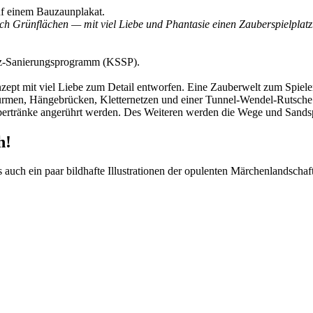
auf einem Bauzaunplakat.
h Grünflächen — mit viel Liebe und Phantasie einen Zauberspielplatz
atz-Sanierungsprogramm (KSSP).
pt mit viel Liebe zum Detail entworfen. Eine Zauberwelt zum Spielen
Türmen, Hängebrücken, Kletternetzen und einer Tunnel-Wendel-Rutsche
bertränke angerührt werden. Des Weiteren werden die Wege und Sandspi
h!
s auch ein paar bildhafte Illustrationen der opulenten Märchenlandschaft