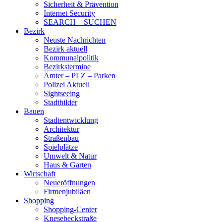
Sicherheit & Prävention
Internet Security
SEARCH – SUCHEN
Bezirk
Neuste Nachrichten
Bezirk aktuell
Kommunalpolitik
Bezirkstermine
Ämter – PLZ – Parken
Polizei Aktuell
Sightseeing
Stadtbilder
Bauen
Stadtentwicklung
Architektur
Straßenbau
Spielplätze
Umwelt & Natur
Haus & Garten
Wirtschaft
Neueröffnungen
Firmenjubiläen
Shopping
Shopping-Center
Knesebeckstraße