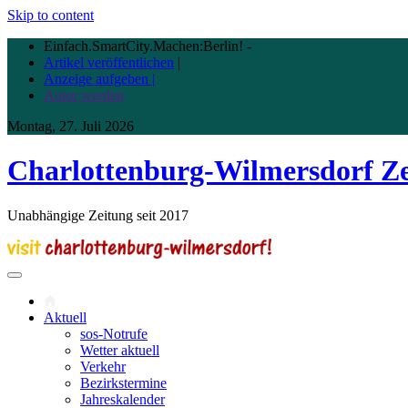
Skip to content
Einfach.SmartCity.Machen:Berlin!
-
Artikel veröffentlichen
|
Anzeige aufgeben |
Autor werden
Montag, 27. Juli 2026
Charlottenburg-Wilmersdorf Z
Unabhängige Zeitung seit 2017
Aktuell
sos-Notrufe
Wetter aktuell
Verkehr
Bezirkstermine
Jahreskalender