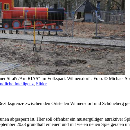
einer Straße/Am RIAS“ im Volkspark Wilmersdorf - Foto: © Michael Sp
ndliche Intelligenz
,
Slider
der Bezirksgrenze zwischen den Ortsteilen Wilmersdorf und Schöneberg g
unen abgesperrt ist. Hier soll offenbar ein mustergültiger, attraktiver S
ember 2023 grundhaft erneuert und mit vielen neuen Spielgeräten und