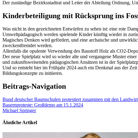
Der zuständige Bezirksstadtrat und Leiter der Abteilung Ordnung, Um
Kinderbeteiligung mit Rücksprung ins Foss
Was nicht in den gezeichneten Entwürfen zu sehen ist: eine rote Dampf
Umweltpädagogisch werden spielende Kinder künftig wieder in zurückl
Magisches Denken wird gefördert, und eine archaische und unwirklich
zweckentfremdet werden.
Allenfalls die opulente Verwendung des Baustoff Holz als CO2-Depot 
Der neue Spielplatz wird so wieder alte und vergangene Muster eine
und zukunftsweisenden pädagogischen Ansätzen ist in der Spielplat
Und so entsteht hier im Frühjahr 2024 auch ein Denkmal aus der Zeit f
Bildungskonzepte zu initiieren.
Beitrags-Navigation
Bund deutscher Baumschulen protestiert zusammen mit den Landwir
Bauernproteste: Großdemo am 15.1.2024
Michael Springer
Ähnliche Artikel