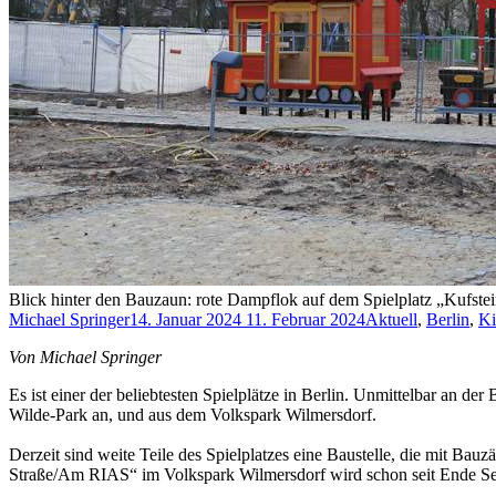
Blick hinter den Bauzaun: rote Dampflok auf dem Spielplatz „Kufst
Michael Springer
14. Januar 2024
11. Februar 2024
Aktuell
,
Berlin
,
Ki
Von Michael Springer
Es ist einer der beliebtesten Spielplätze in Berlin. Unmittelbar an 
Wilde-Park an, und aus dem Volkspark Wilmersdorf.
Derzeit sind weite Teile des Spielplatzes eine Baustelle, die mit Bauzä
Straße/Am RIAS“ im Volkspark Wilmersdorf wird schon seit Ende Sept