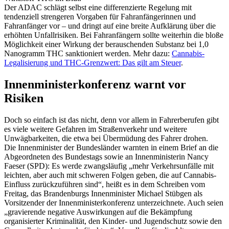
Der ADAC schlägt selbst eine differenzierte Regelung mit
tendenziell strengeren Vorgaben für Fahranfängerinnen und
Fahranfänger vor – und dringt auf eine breite Aufklärung über die
erhöhten Unfallrisiken. Bei Fahranfängern sollte weiterhin die bloße
Möglichkeit einer Wirkung der berauschenden Substanz bei 1,0
Nanogramm THC sanktioniert werden. Mehr dazu:
Cannabis-
Legalisierung und THC-Grenzwert: Das gilt am Steuer
.
Innenministerkonferenz warnt vor
Risiken
Doch so einfach ist das nicht, denn vor allem in Fahrerberufen gibt
es viele weitere Gefahren im Straßenverkehr und weitere
Unwägbarkeiten, die etwa bei Übermüdung des Fahrer drohen.
Die Innenminister der Bundesländer warnten in einem Brief an die
Abgeordneten des Bundestags sowie an Innenministerin Nancy
Faeser (SPD): Es werde zwangsläufig „mehr Verkehrsunfälle mit
leichten, aber auch mit schweren Folgen geben, die auf Cannabis-
Einfluss zurückzuführen sind“, heißt es in dem Schreiben vom
Freitag, das Brandenburgs Innenminister Michael Stübgen als
Vorsitzender der Innenministerkonferenz unterzeichnete. Auch seien
„gravierende negative Auswirkungen auf die Bekämpfung
organisierter Kriminalität, den Kinder- und Jugendschutz sowie den