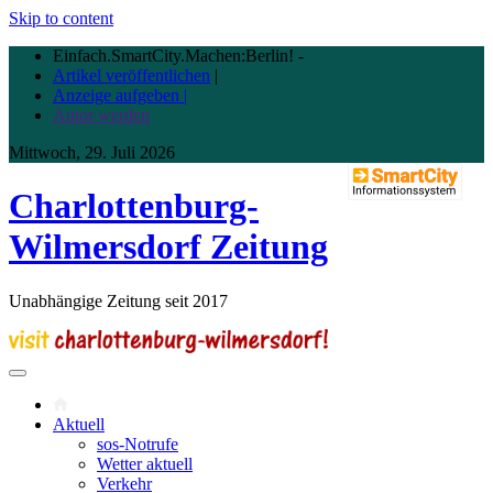
Skip to content
Einfach.SmartCity.Machen:Berlin!
-
Artikel veröffentlichen
|
Anzeige aufgeben |
Autor werden
Mittwoch, 29. Juli 2026
Charlottenburg-
Wilmersdorf Zeitung
Unabhängige Zeitung seit 2017
Aktuell
sos-Notrufe
Wetter aktuell
Verkehr