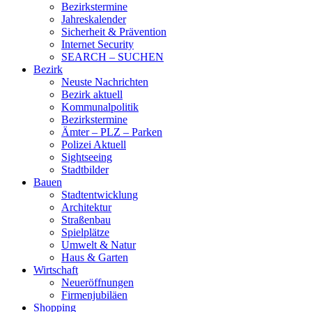
Bezirkstermine
Jahreskalender
Sicherheit & Prävention
Internet Security
SEARCH – SUCHEN
Bezirk
Neuste Nachrichten
Bezirk aktuell
Kommunalpolitik
Bezirkstermine
Ämter – PLZ – Parken
Polizei Aktuell
Sightseeing
Stadtbilder
Bauen
Stadtentwicklung
Architektur
Straßenbau
Spielplätze
Umwelt & Natur
Haus & Garten
Wirtschaft
Neueröffnungen
Firmenjubiläen
Shopping