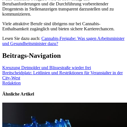
Berufsanforderungen und die Durchführung vorbereitender
Drogentests in Stellenanzeigen transparent darzustellen und zu
kommunizieren.
Viele attraktive Berufe sind übrigens nur bei Cannabis-
Enthaltsamkeit zugänglich und bieten sichere Karrierechancen.
Lesen Sie dazu auch:
Cannabis-Freigabe: Was sagen Arbeitsminister
und Gesundheitsminister dazu?
Beitrags-Navigation
Kreuzung Detmolder und Blissestraße wieder frei
Breitscheidplatz: Leitlinien und Restriktionen für Veranstalter in der
City-West
Redaktion
Ähnliche Artikel