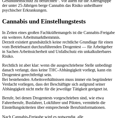
Gesundheitsschutz zu befürchten“. Vor allem für die Altersgruppe
der unter 25-Jährigen berge Cannabis das Risiko unheilbarer
psychischer Erkrankungen.
Cannabis und Einstellungstests
In Zeiten eines großen Fachkräftemangels ist die Cannabis-Freigabe
ein weiteres Arbeitsmarkthemmnis.
Derzeit existiert grundsätzlich keine rechtliche Grundlage für einen
vom Betriebsarzt durchzuführenden Drogentest — für Arbeitgeber
in Sachen Arbeitssicherheit und Unfallschutz ein unkalkulierbares
Risiko.
Rechtlich ist aber klar: wenn die ausgeschriebene Stelle unbedingt
danach verlangt, dass keine THC-Abhängigkeit vorliegt, kann ein
Drogentest gerechtfertigt sein.
Bei bestehenden Arbeitsverhältnissen muss immer ein begründeter
Verdacht vorliegen, dass der Beschäftigte sich aufgrund seiner
Abhängigkeit nicht mehr für die jeweilige Tätigkeit geeignet ist.
Berufe, bei denen Drogentests vorgeschrieben sind, wie etwa
Fahrerberufe, Busfahrer, Lokführer und Piloten, vermitteln die
Einstellungskriterien über entsprechende Berufsinformationen.
Nach Cannabis-Freigabe wird es notwendig, alle