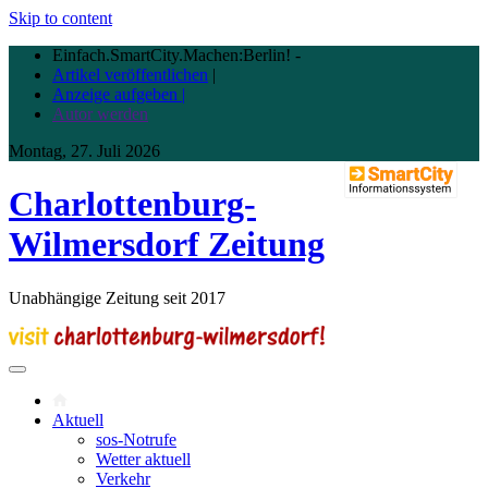
Skip to content
Einfach.SmartCity.Machen:Berlin!
-
Artikel veröffentlichen
|
Anzeige aufgeben |
Autor werden
Montag, 27. Juli 2026
Charlottenburg-
Wilmersdorf Zeitung
Unabhängige Zeitung seit 2017
Aktuell
sos-Notrufe
Wetter aktuell
Verkehr