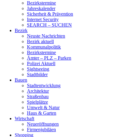
Bezirkstermine
Jahreskalender
Sicherheit & Prävention
Internet Security
SEARCH – SUCHEN
Bezirk
Neuste Nachrichten
Bezirk aktuell
Kommunalpolitik
Bezirkstermine
Ämter – PLZ – Parken
Polizei Aktuell
Sightseeing
Stadtbilder
Bauen
Stadtentwicklung
Architektur
Straßenbau
Spielplätze
Umwelt & Natur
Haus & Garten
Wirtschaft
Neueröffnungen
Firmenjubiläen
Shopping