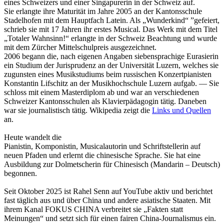
eines Schweizers und einer Singapurerin in der Schweiz auf.
Sie erlangte ihre Maturität im Jahre 2005 an der Kantonsschule
Stadelhofen mit dem Hauptfach Latein. Als „Wunderkind“ ”gefeiert,
schrieb sie mit 17 Jahren ihr erstes Musical. Das Werk mit dem Titel
„Totaler Wahnsinn!“ erlangte in der Schweiz Beachtung und wurde
mit dem Zürcher Mittelschulpreis ausgezeichnet.
2006 begann die, nach eigenen Angaben siebensprachige Eurasierin
ein Studium der Jurisprudenz an der Universität Luzern, welches sie
zugunsten eines Musikstudiums beim russischen Konzertpianisten
Konstantin Lifschitz an der Musikhochschule Luzern aufgab. — Sie
schloss mit einem Masterdiplom ab und war an verschiedenen
Schweizer Kantonsschulen als Klavierpädagogin tätig. Daneben
war sie journalistisch tätig. Wikipedia zeigt die
Links und Quellen
an.
Heute wandelt die
Pianistin, Komponistin, Musicalautorin und Schriftstellerin auf
neuen Pfaden und erlernt die chinesische Sprache. Sie hat eine
Ausbildung zur Dolmetscherin für Chinesisch (Mandarin – Deutsch)
begonnen.
Seit Oktober 2025 ist Rahel Senn auf YouTube aktiv und berichtet
fast täglich aus und über China und andere asiatische Staaten. Mit
ihrem Kanal FOKUS CHINA verbreitet sie „Fakten statt
Meinungen“ und setzt sich für einen fairen China-Journalismus ein.