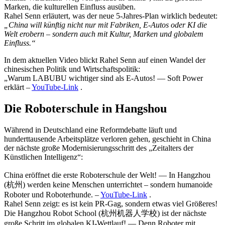
Marken, die kulturellen Einfluss ausüben.
Rahel Senn erläutert, was der neue 5-Jahres-Plan wirklich bedeutet:
„China will künftig nicht nur mit Fabriken, E-Autos oder KI die
Welt erobern – sondern auch mit Kultur, Marken und globalem
Einfluss.“
In dem aktuellen Video blickt Rahel Senn auf einen Wandel der
chinesischen Politik und Wirtschaftspolitik:
„Warum LABUBU wichtiger sind als E-Autos! — Soft Power
erklärt –
YouTube-Link
.
Die Roboterschule in Hangshou
Während in Deutschland eine Reformdebatte läuft und
hunderttausende Arbeitsplätze verloren gehen, geschieht in China
der nächste große Modernisierungsschritt des „Zeitalters der
Künstlichen Intelligenz“:
China eröffnet die erste Roboterschule der Welt! — In Hangzhou
(杭州) werden keine Menschen unterrichtet – sondern humanoide
Roboter und Roboterhunde. –
YouTube-Link
.
Rahel Senn zeigt: es ist kein PR-Gag, sondern etwas viel Größeres!
Die Hangzhou Robot School (杭州机器人学校) ist der nächste
große Schritt im globalen KI-Wettlauf! — Denn Roboter mit