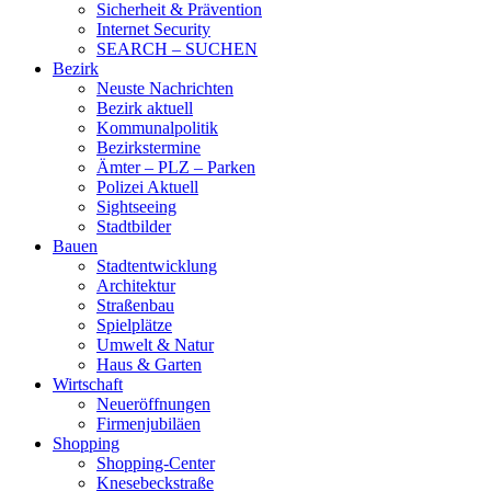
Sicherheit & Prävention
Internet Security
SEARCH – SUCHEN
Bezirk
Neuste Nachrichten
Bezirk aktuell
Kommunalpolitik
Bezirkstermine
Ämter – PLZ – Parken
Polizei Aktuell
Sightseeing
Stadtbilder
Bauen
Stadtentwicklung
Architektur
Straßenbau
Spielplätze
Umwelt & Natur
Haus & Garten
Wirtschaft
Neueröffnungen
Firmenjubiläen
Shopping
Shopping-Center
Knesebeckstraße