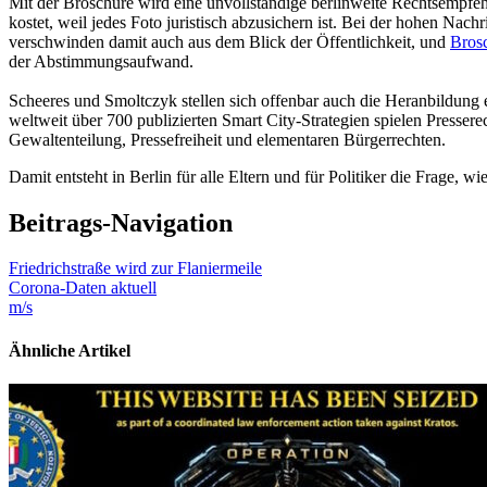
Mit der Broschüre wird eine unvollständige berlinweite Rechtsempfeh
kostet, weil jedes Foto juristisch abzusichern ist. Bei der hohen Nac
verschwinden damit auch aus dem Blick der Öffentlichkeit, und
Brosc
der Abstimmungsaufwand.
Scheeres und Smoltczyk stellen sich offenbar auch die Heranbildung ei
weltweit über 700 publizierten Smart City-Strategien spielen Presserec
Gewaltenteilung, Pressefreiheit und elementaren Bürgerrechten.
Damit entsteht in Berlin für alle Eltern und für Politiker die Frage,
Beitrags-Navigation
Friedrichstraße wird zur Flaniermeile
Corona-Daten aktuell
m/s
Ähnliche Artikel