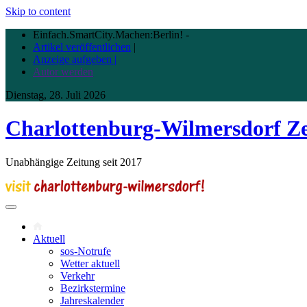
Skip to content
Einfach.SmartCity.Machen:Berlin!
-
Artikel veröffentlichen
|
Anzeige aufgeben |
Autor werden
Dienstag, 28. Juli 2026
Charlottenburg-Wilmersdorf Z
Unabhängige Zeitung seit 2017
Aktuell
sos-Notrufe
Wetter aktuell
Verkehr
Bezirkstermine
Jahreskalender