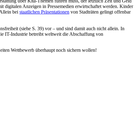
stattung über Kita-Themen führen muss, der letztlich Zeit und Geld
 mit digitalen Anzeigen in Pressemedien erwirtschaftet werden. Kinder
Allein bei
staatlichen Präsentationen
von Stadträten gelingt offenbar
reiheit (siehe S. 39) vor – und sind damit auch nicht allein. In
Die IT-Industrie betreibt weltweit die Abschaffung von
ltweiten Wettbewerb überhaupt noch sichern wollen!