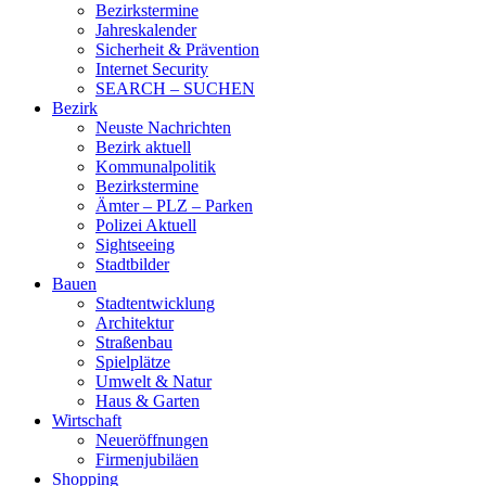
Bezirkstermine
Jahreskalender
Sicherheit & Prävention
Internet Security
SEARCH – SUCHEN
Bezirk
Neuste Nachrichten
Bezirk aktuell
Kommunalpolitik
Bezirkstermine
Ämter – PLZ – Parken
Polizei Aktuell
Sightseeing
Stadtbilder
Bauen
Stadtentwicklung
Architektur
Straßenbau
Spielplätze
Umwelt & Natur
Haus & Garten
Wirtschaft
Neueröffnungen
Firmenjubiläen
Shopping