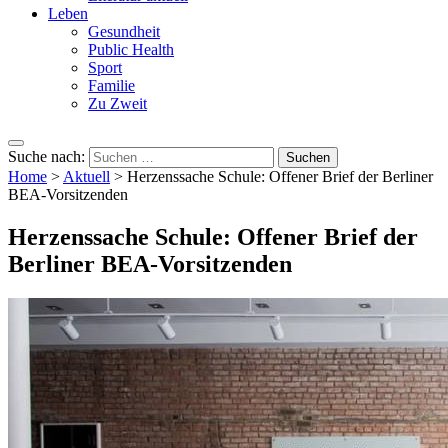
Leben
Gesundheit
Public Health
Sport
Familie
Zu Zweit
Suche nach:
Home
>
Aktuell
>
Herzenssache Schule: Offener Brief der Berliner
BEA-Vorsitzenden
Herzenssache Schule: Offener Brief der
Berliner BEA-Vorsitzenden