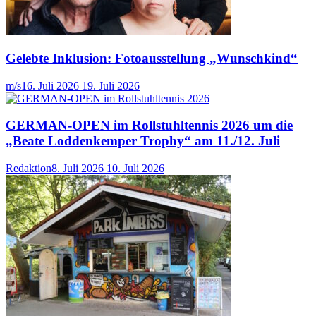
Gelebte Inklusion: Fotoausstellung „Wunschkind“
m/s
16. Juli 2026
19. Juli 2026
GERMAN-OPEN im Rollstuhltennis 2026 um die
„Beate Loddenkemper Trophy“ am 11./12. Juli
Redaktion
8. Juli 2026
10. Juli 2026