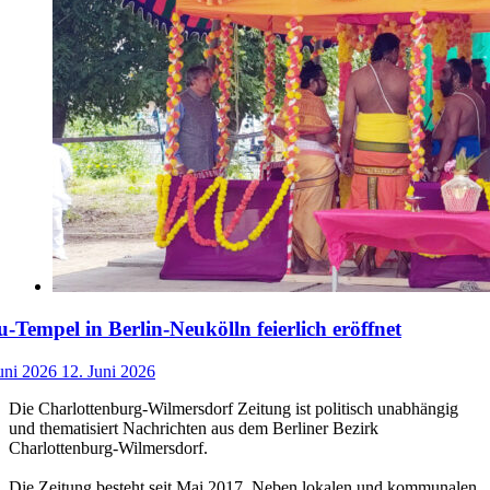
-Tempel in Berlin-Neukölln feierlich eröffnet
uni 2026
12. Juni 2026
Die Charlottenburg-Wilmersdorf Zeitung ist politisch unabhängig
und thematisiert Nachrichten aus dem Berliner Bezirk
Charlottenburg-Wilmersdorf.
Die Zeitung besteht seit Mai 2017. Neben lokalen und kommunalen