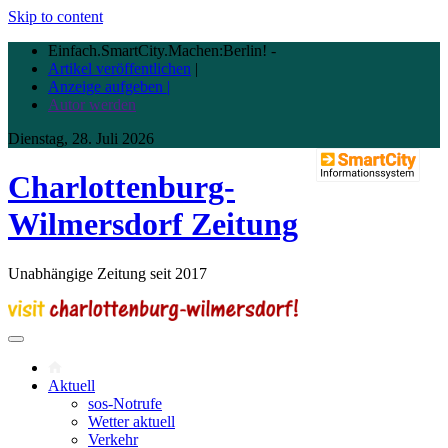
Skip to content
Einfach.SmartCity.Machen:Berlin!
-
Artikel veröffentlichen
|
Anzeige aufgeben |
Autor werden
Dienstag, 28. Juli 2026
Charlottenburg-
Wilmersdorf Zeitung
Unabhängige Zeitung seit 2017
Aktuell
sos-Notrufe
Wetter aktuell
Verkehr