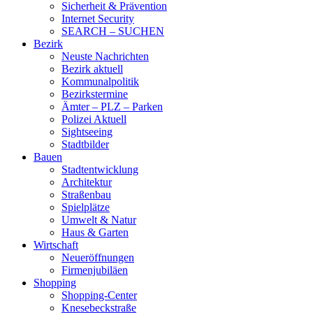
Sicherheit & Prävention
Internet Security
SEARCH – SUCHEN
Bezirk
Neuste Nachrichten
Bezirk aktuell
Kommunalpolitik
Bezirkstermine
Ämter – PLZ – Parken
Polizei Aktuell
Sightseeing
Stadtbilder
Bauen
Stadtentwicklung
Architektur
Straßenbau
Spielplätze
Umwelt & Natur
Haus & Garten
Wirtschaft
Neueröffnungen
Firmenjubiläen
Shopping
Shopping-Center
Knesebeckstraße