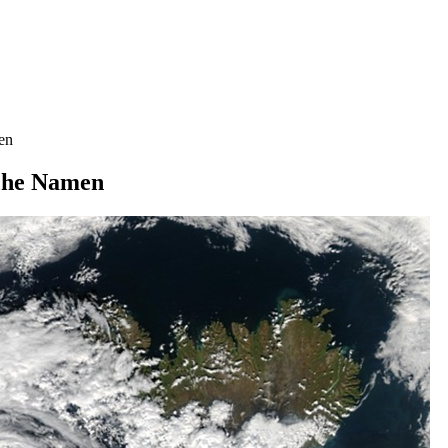
en
che Namen