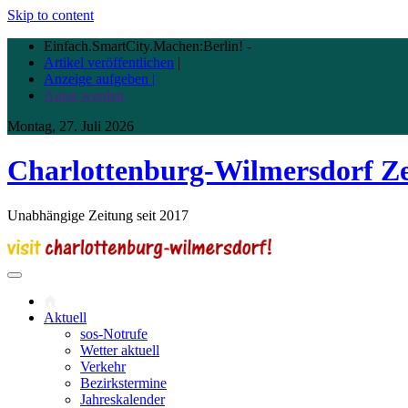
Skip to content
Einfach.SmartCity.Machen:Berlin!
-
Artikel veröffentlichen
|
Anzeige aufgeben |
Autor werden
Montag, 27. Juli 2026
Charlottenburg-Wilmersdorf Z
Unabhängige Zeitung seit 2017
Aktuell
sos-Notrufe
Wetter aktuell
Verkehr
Bezirkstermine
Jahreskalender