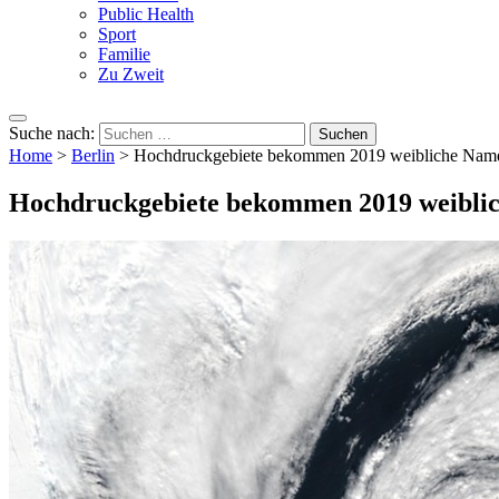
Public Health
Sport
Familie
Zu Zweit
Suche nach:
Home
>
Berlin
>
Hochdruckgebiete bekommen 2019 weibliche Nam
Hochdruckgebiete bekommen 2019 weibli