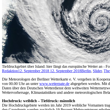
Tiefdruckgebiet über Island: hier fängt das europäische Wetter an - Fo
Redaktion
12. September 2018
12. September 2018
Berlin
,
Slider
,
The
Die Meteorologen der Berliner Wetterkarte e. V. vergeben in Kooper
von 00.00 Uhr an unter
www.wetterpate.de
abgegeben werden. Mit dem
Daten über den Deutschen Wetterdienst dem weltweiten Wetternetzwerk
Wettervorhersage, Klimastatistiken und andere meteorologischen Bel
Hochdruck: weiblich – Tiefdruck: männlich
Die Hochdruckgebiete werden im Jahr 2019 weibliche Vornamen trage
den Grundpreis werden zusätzlich 19 Prozent Mehrwertsteuer erhobe