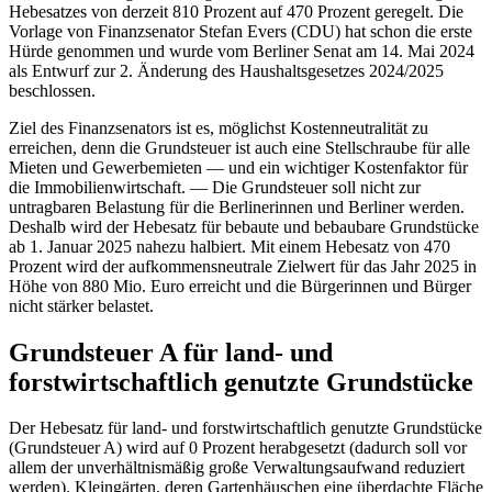
Hebesatzes von derzeit 810 Prozent auf 470 Prozent geregelt. Die
Vorlage von Finanzsenator Stefan Evers (CDU) hat schon die erste
Hürde genommen und wurde vom Berliner Senat am 14. Mai 2024
als Entwurf zur 2. Änderung des Haushaltsgesetzes 2024/2025
beschlossen.
Ziel des Finanzsenators ist es, möglichst Kostenneutralität zu
erreichen, denn die Grundsteuer ist auch eine Stellschraube für alle
Mieten und Gewerbemieten — und ein wichtiger Kostenfaktor für
die Immobilienwirtschaft. — Die Grundsteuer soll nicht zur
untragbaren Belastung für die Berlinerinnen und Berliner werden.
Deshalb wird der Hebesatz für bebaute und bebaubare Grundstücke
ab 1. Januar 2025 nahezu halbiert. Mit einem Hebesatz von 470
Prozent wird der aufkommensneutrale Zielwert für das Jahr 2025 in
Höhe von 880 Mio. Euro erreicht und die Bürgerinnen und Bürger
nicht stärker belastet.
Grundsteuer A für land- und
forstwirtschaftlich genutzte Grundstücke
Der Hebesatz für land- und forstwirtschaftlich genutzte Grundstücke
(Grundsteuer A) wird auf 0 Prozent herabgesetzt (dadurch soll vor
allem der unverhältnismäßig große Verwaltungsaufwand reduziert
werden). Kleingärten, deren Gartenhäuschen eine überdachte Fläche