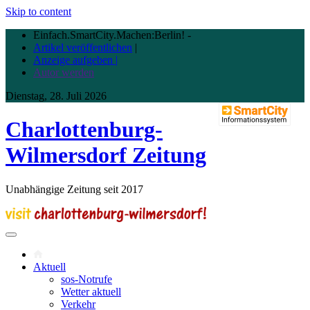
Skip to content
Einfach.SmartCity.Machen:Berlin!
-
Artikel veröffentlichen
|
Anzeige aufgeben |
Autor werden
Dienstag, 28. Juli 2026
Charlottenburg-
Wilmersdorf Zeitung
Unabhängige Zeitung seit 2017
Aktuell
sos-Notrufe
Wetter aktuell
Verkehr