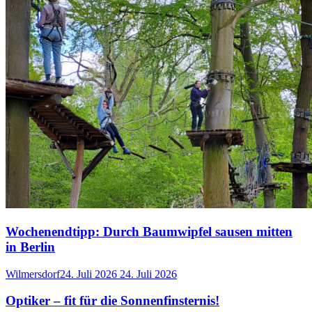
Wochenendtipp: Durch Baumwipfel sausen mitten
in Berlin
Wilmersdorf
24. Juli 2026
24. Juli 2026
Optiker – fit für die Sonnenfinsternis!