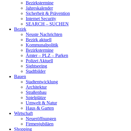
Bezirkstermine
Jahreskalender
Sicherheit & Prävention
Internet Security
SEARCH – SUCHEN
Bezirk
Neuste Nachrichten
Bezirk aktuell
Kommunalpolitik
Bezirkstermine
Ämter – PLZ – Parken
Polizei Aktuell
Sightseeing
Stadtbilder
Bauen
Stadtentwicklung
Architektur
Straßenbau
Spielplätze
Umwelt & Natur
Haus & Garten
Wirtschaft
Neueröffnungen
Firmenjubiläen
Shopping