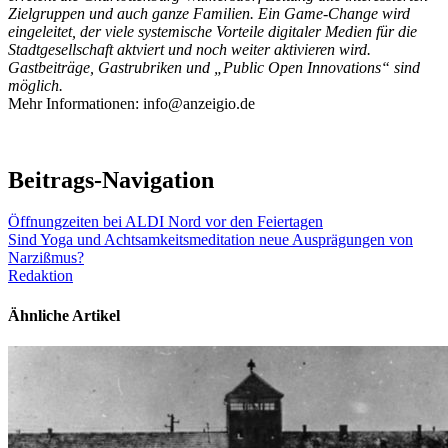
Zielgruppen und auch ganze Familien. Ein Game-Change wird
eingeleitet, der viele systemische Vorteile digitaler Medien für die
Stadtgesellschaft aktviert und noch weiter aktivieren wird.
Gastbeiträge, Gastrubriken und „Public Open Innovations“ sind
möglich.
Mehr Informationen: info@anzeigio.de
Beitrags-Navigation
Öffnungzeiten bei ALDI Nord vor den Feiertagen
Sind Yoga und Achtsamkeitsmeditation neue Ausprägungen von
Narzißmus?
Redaktion
Ähnliche Artikel