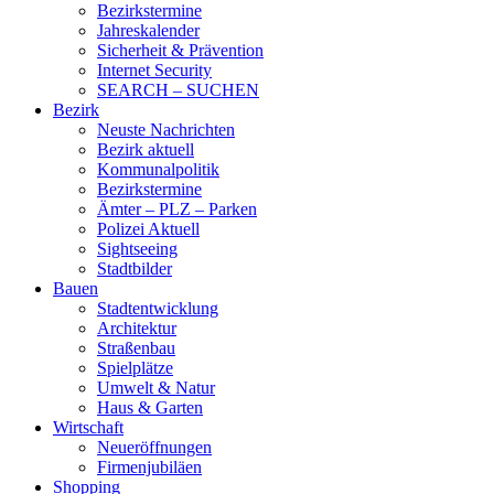
Bezirkstermine
Jahreskalender
Sicherheit & Prävention
Internet Security
SEARCH – SUCHEN
Bezirk
Neuste Nachrichten
Bezirk aktuell
Kommunalpolitik
Bezirkstermine
Ämter – PLZ – Parken
Polizei Aktuell
Sightseeing
Stadtbilder
Bauen
Stadtentwicklung
Architektur
Straßenbau
Spielplätze
Umwelt & Natur
Haus & Garten
Wirtschaft
Neueröffnungen
Firmenjubiläen
Shopping