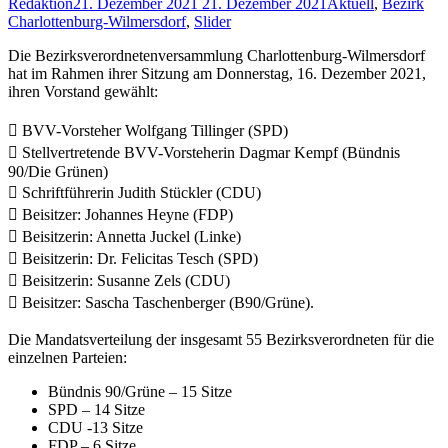
Redaktion
21. Dezember 2021
21. Dezember 2021
Aktuell
,
Bezirk
Charlottenburg-Wilmersdorf
,
Slider
Die Bezirksverordnetenversammlung Charlottenburg-Wilmersdorf
hat im Rahmen ihrer Sitzung am Donnerstag, 16. Dezember 2021,
ihren Vorstand gewählt:
 BVV-Vorsteher Wolfgang Tillinger (SPD)
 Stellvertretende BVV-Vorsteherin Dagmar Kempf (Bündnis
90/Die Grünen)
 Schriftführerin Judith Stückler (CDU)
 Beisitzer: Johannes Heyne (FDP)
 Beisitzerin: Annetta Juckel (Linke)
 Beisitzerin: Dr. Felicitas Tesch (SPD)
 Beisitzerin: Susanne Zels (CDU)
 Beisitzer: Sascha Taschenberger (B90/Grüne).
Die Mandatsverteilung der insgesamt 55 Bezirksverordneten für die
einzelnen Parteien:
Bündnis 90/Grüne – 15 Sitze
SPD – 14 Sitze
CDU -13 Sitze
FDP – 6 Sitze