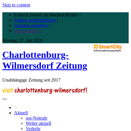
Skip to content
Einfach.SmartCity.Machen:Berlin!
-
Artikel veröffentlichen
|
Anzeige aufgeben |
Autor werden
Montag, 27. Juli 2026
Charlottenburg-
Wilmersdorf Zeitung
Unabhängige Zeitung seit 2017
Aktuell
sos-Notrufe
Wetter aktuell
Verkehr