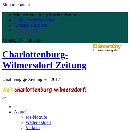
Skip to content
Einfach.SmartCity.Machen:Berlin!
-
Artikel veröffentlichen
|
Anzeige aufgeben |
Autor werden
Montag, 27. Juli 2026
Charlottenburg-
Wilmersdorf Zeitung
Unabhängige Zeitung seit 2017
Aktuell
sos-Notrufe
Wetter aktuell
Verkehr