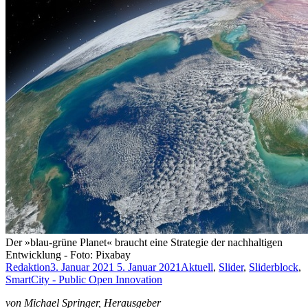
Der »blau-grün­­e Planet« braucht eine Strategie der nachhaltigen
Entwicklung - Foto: Pixabay
Redaktion
3. Januar 2021
5. Januar 2021
Aktuell
,
Slider
,
Sliderblock
,
SmartCity - Public Open Innovation
von Michael Springer, Herausgeber