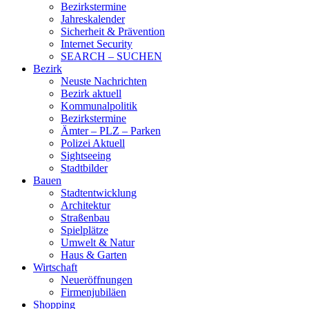
Bezirkstermine
Jahreskalender
Sicherheit & Prävention
Internet Security
SEARCH – SUCHEN
Bezirk
Neuste Nachrichten
Bezirk aktuell
Kommunalpolitik
Bezirkstermine
Ämter – PLZ – Parken
Polizei Aktuell
Sightseeing
Stadtbilder
Bauen
Stadtentwicklung
Architektur
Straßenbau
Spielplätze
Umwelt & Natur
Haus & Garten
Wirtschaft
Neueröffnungen
Firmenjubiläen
Shopping