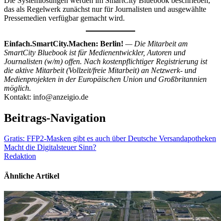
Die Systemlösungen werden im SmartCity Bluebook beschrieben,
das als Regelwerk zunächst nur für Journalisten und ausgewählte
Pressemedien verfügbar gemacht wird.
Einfach.SmartCity.Machen: Berlin!
— Die Mitarbeit am
SmartCity Bluebook ist für Medienentwickler, Autoren und
Journalisten (w/m) offen. Nach kostenpflichtiger Registrierung ist
die aktive Mitarbeit (Vollzeit/freie Mitarbeit) an Netzwerk- und
Medienprojekten in der Europäischen Union und Großbritannien
möglich.
Kontakt: info@anzeigio.de
Beitrags-Navigation
Gratis: FFP2-Masken gibt es auch über Deutsche Versandapotheken
Macht die Digitalsteuer Sinn?
Redaktion
Ähnliche Artikel