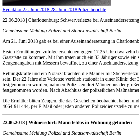
Redaktion
22. Juni 2018
28. Juni 2018
Polizeiberichte
22.06.2018 | Charlottenburg: Schwerverletzte bei Auseinandersetz
Gemeinsame Meldung Polizei und Staatsanwaltschaft Berlin
Am 21. Juni 2018 gab es bei einer Auseinandersetzung in Charlottenb
Ersten Ermittlungen zufolge erschienen gegen 17.25 Uhr etwa zehn bi
Gaststätte zu kommen. Mit ihm traten auch ein 33-Jähriger sowie ei
Zeugenangaben mit Messern bewaffnet, zu einer Auseinandersetzung. 
Rettungskräfte und ein Notarzt brachten die Männer mit Stichverletzun
sein. Der 22 Jahre alte Verletzte verblieb stationär in einer Klink;
festgenommen wurden, nahmen Polizisten drei Männer aus der großen G
festgenommen worden. Nach Abschluss der polizeilichen Maßnahmen
Die Ermittler bitten Zeugen, die das Geschehen beobachtet haben und 
4664-911444, per E-Mail oder jeden anderen Polizeidienststelle zu m
22.06.2018 | Wilmersdorf: Mann leblos in Wohnung gefunden
Gemeinsame Meldung Polizei und Staatsanwaltschaft Berlin