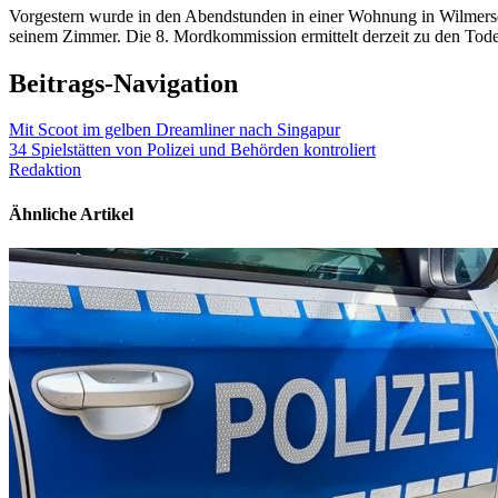
Vorgestern wurde in den Abendstunden in einer Wohnung in Wilmersdo
seinem Zimmer. Die 8. Mordkommission ermittelt derzeit zu den Tod
Beitrags-Navigation
Mit Scoot im gelben Dreamliner nach Singapur
34 Spielstätten von Polizei und Behörden kontroliert
Redaktion
Ähnliche Artikel