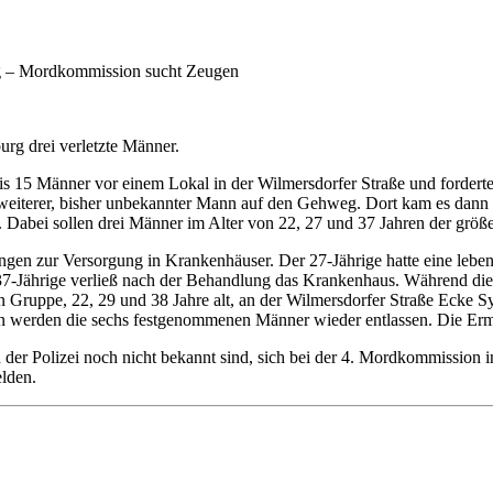
ung – Mordkommission sucht Zeugen
urg drei verletzte Männer.
s 15 Männer vor einem Lokal in der Wilmersdorfer Straße und forderten
n weiterer, bisher unbekannter Mann auf den Gehweg. Dort kam es dann
Dabei sollen drei Männer im Alter von 22, 27 und 37 Jahren der größe
gen zur Versorgung in Krankenhäuser. Der 27-Jährige hatte eine lebensbe
 der 37-Jährige verließ nach der Behandlung das Krankenhaus. Während d
ruppe, 22, 29 und 38 Jahre alt, an der Wilmersdorfer Straße Ecke Sybe
 werden die sechs festgenommenen Männer wieder entlassen. Die Erm
der Polizei noch nicht bekannt sind, sich bei der 4. Mordkommission i
elden.