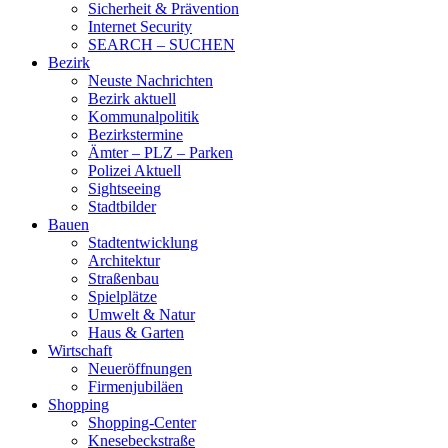
Sicherheit & Prävention
Internet Security
SEARCH – SUCHEN
Bezirk
Neuste Nachrichten
Bezirk aktuell
Kommunalpolitik
Bezirkstermine
Ämter – PLZ – Parken
Polizei Aktuell
Sightseeing
Stadtbilder
Bauen
Stadtentwicklung
Architektur
Straßenbau
Spielplätze
Umwelt & Natur
Haus & Garten
Wirtschaft
Neueröffnungen
Firmenjubiläen
Shopping
Shopping-Center
Knesebeckstraße