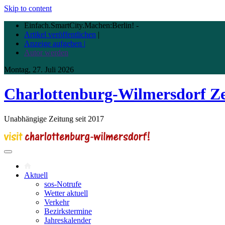
Skip to content
Einfach.SmartCity.Machen:Berlin!
-
Artikel veröffentlichen
|
Anzeige aufgeben |
Autor werden
Montag, 27. Juli 2026
Charlottenburg-Wilmersdorf Z
Unabhängige Zeitung seit 2017
Aktuell
sos-Notrufe
Wetter aktuell
Verkehr
Bezirkstermine
Jahreskalender