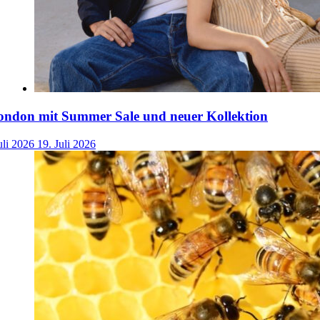
ondon mit Summer Sale und neuer Kollektion
uli 2026
19. Juli 2026