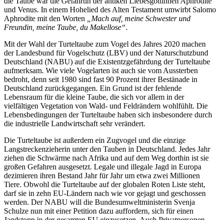
die Taube war die Gefährtin der antiken Liebesgöttinnen Aphrodite
und Venus. In einem Hohelied des Alten Testament umwirbt Salomo
Aphrodite mit den Worten
„Mach auf, meine Schwester und
Freundin, meine Taube, du Makellose“
.
Mit der Wahl der Turteltaube zum Vogel des Jahres 2020 machen
der Landesbund für Vogelschutz (LBV) und der Naturschutzbund
Deutschland (NABU) auf die Existentzgefährdung der Turteltaube
aufmerksam. Wie viele Vogelarten ist auch sie vom Aussterben
bedroht, denn seit 1980 sind fast 90 Prozent ihrer Bestänade in
Deutschland zurückgegangen. Ein Grund ist der fehlende
Lebensraum für die kleine Taube, die sich vor allem in der
vielfältigen Vegetation von Wald- und Feldrändern wohlfühlt. Die
Lebensbedingungen der Turteltaube haben sich insbesondere durch
die industrielle Landwirtschaft sehr verändert.
Die Turteltaube ist außerdem ein Zugvogel und die einzige
Langstreckenzieherin unter den Tauben in Deutschland. Jedes Jahr
ziehen die Schwärme nach Afrika und auf dem Weg dorthin ist sie
großen Gefahren ausgesetzt. Legale und illegale Jagd in Europa
dezimieren ihren Bestand Jahr für Jahr um etwa zwei Millionen
Tiere. Obwohl die Turteltaube auf der globalen Roten Liste steht,
darf sie in zehn EU-Ländern nach wie vor gejagt und geschossen
werden. Der NABU will die Bundesumweltministerin Svenja
Schulze nun mit einer Petition dazu auffordern, sich für einen
Jagdstopp in der gesamten EU einzusetzen. Auch Privatpersonen