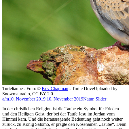
Turteltaube - Foto: ©
Kev Chapman
- Turtle DoveUploaded by
Snowmanradio, CC BY 2.0
a/m
10. November 2019
10. November 2019
Natur
,
Slider
In der christlichen Religion ist die Taube ein Symbol für Frieden
und den Heiligen Geist, der bei der Taufe Jesu im Jordan vom
Himmel kam. Und die herausragende Bedeutung geht noch weiter
zurück, zu König Salomo, er prägte den Kosenamen „Taube“. Denn