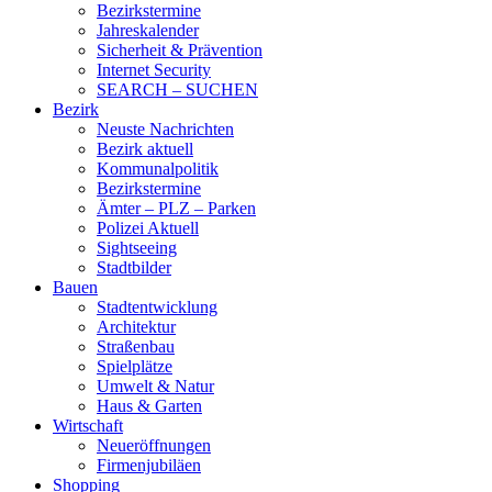
Bezirkstermine
Jahreskalender
Sicherheit & Prävention
Internet Security
SEARCH – SUCHEN
Bezirk
Neuste Nachrichten
Bezirk aktuell
Kommunalpolitik
Bezirkstermine
Ämter – PLZ – Parken
Polizei Aktuell
Sightseeing
Stadtbilder
Bauen
Stadtentwicklung
Architektur
Straßenbau
Spielplätze
Umwelt & Natur
Haus & Garten
Wirtschaft
Neueröffnungen
Firmenjubiläen
Shopping