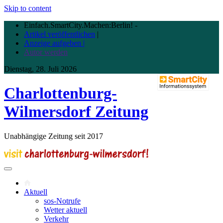
Skip to content
Einfach.SmartCity.Machen:Berlin!
-
Artikel veröffentlichen
|
Anzeige aufgeben |
Autor werden
Dienstag, 28. Juli 2026
Charlottenburg-
Wilmersdorf Zeitung
Unabhängige Zeitung seit 2017
Aktuell
sos-Notrufe
Wetter aktuell
Verkehr