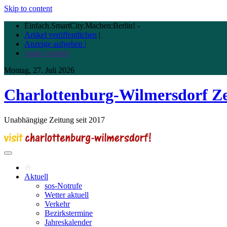
Skip to content
Einfach.SmartCity.Machen:Berlin!
-
Artikel veröffentlichen
|
Anzeige aufgeben |
Autor werden
Montag, 27. Juli 2026
Charlottenburg-Wilmersdorf Z
Unabhängige Zeitung seit 2017
Aktuell
sos-Notrufe
Wetter aktuell
Verkehr
Bezirkstermine
Jahreskalender