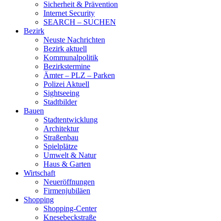
Sicherheit & Prävention
Internet Security
SEARCH – SUCHEN
Bezirk
Neuste Nachrichten
Bezirk aktuell
Kommunalpolitik
Bezirkstermine
Ämter – PLZ – Parken
Polizei Aktuell
Sightseeing
Stadtbilder
Bauen
Stadtentwicklung
Architektur
Straßenbau
Spielplätze
Umwelt & Natur
Haus & Garten
Wirtschaft
Neueröffnungen
Firmenjubiläen
Shopping
Shopping-Center
Knesebeckstraße