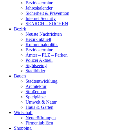
Bezirkstermine
Jahreskalender
Sicherheit & Prävention
Internet Security
SEARCH – SUCHEN
Bezirk
Neuste Nachrichten
Bezirk aktuell
Kommunalpolitik
Bezirkstermine
Ämter – PLZ – Parken
Polizei Aktuell
Sightseeing
Stadtbilder
Bauen
Stadtentwicklung
Architektur
Straßenbau
Spielplätze
Umwelt & Natur
Haus & Garten
Wirtschaft
Neueröffnungen
Firmenjubiläen
Shopping