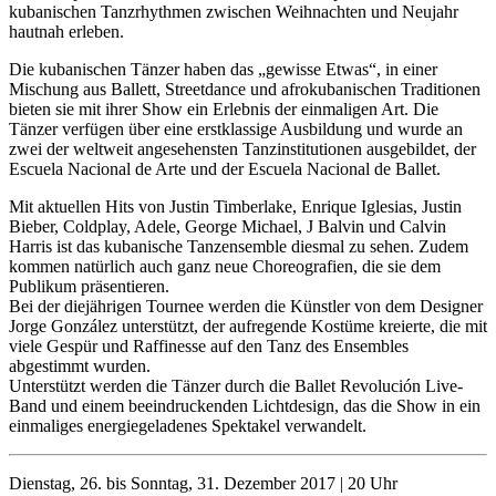
kubanischen Tanzrhythmen zwischen Weihnachten und Neujahr
hautnah erleben.
Die kubanischen Tänzer haben das „gewisse Etwas“, in einer
Mischung aus Ballett, Streetdance und afrokubanischen Traditionen
bieten sie mit ihrer Show ein Erlebnis der einmaligen Art. Die
Tänzer verfügen über eine erstklassige Ausbildung und wurde an
zwei der weltweit angesehensten Tanzinstitutionen ausgebildet, der
Escuela Nacional de Arte und der Escuela Nacional de Ballet.
Mit aktuellen Hits von Justin Timberlake, Enrique Iglesias, Justin
Bieber, Coldplay, Adele, George Michael, J Balvin und Calvin
Harris ist das kubanische Tanzensemble diesmal zu sehen. Zudem
kommen natürlich auch ganz neue Choreografien, die sie dem
Publikum präsentieren.
Bei der diejährigen Tournee werden die Künstler von dem Designer
Jorge González unterstützt, der aufregende Kostüme kreierte, die mit
viele Gespür und Raffinesse auf den Tanz des Ensembles
abgestimmt wurden.
Unterstützt werden die Tänzer durch die Ballet Revolución Live-
Band und einem beeindruckenden Lichtdesign, das die Show in ein
einmaliges energiegeladenes Spektakel verwandelt.
Dienstag, 26. bis Sonntag, 31. Dezember 2017 | 20 Uhr