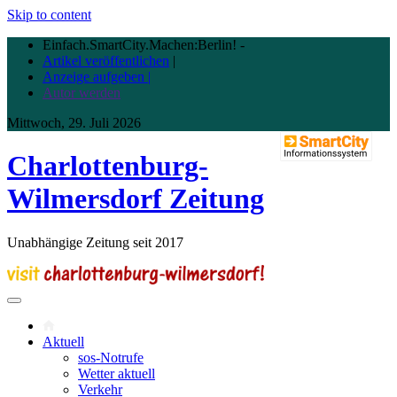
Skip to content
Einfach.SmartCity.Machen:Berlin!
-
Artikel veröffentlichen
|
Anzeige aufgeben |
Autor werden
Mittwoch, 29. Juli 2026
Charlottenburg-
Wilmersdorf Zeitung
Unabhängige Zeitung seit 2017
Aktuell
sos-Notrufe
Wetter aktuell
Verkehr