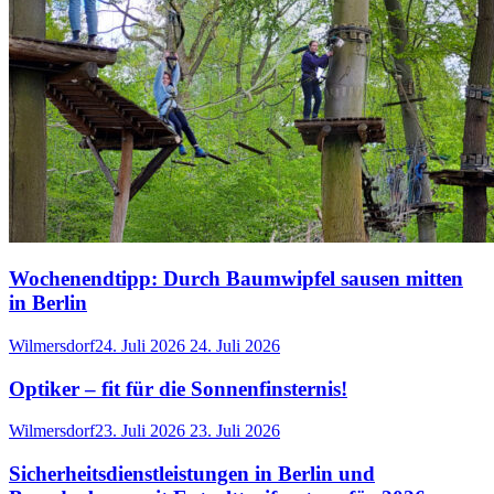
Wochenendtipp: Durch Baumwipfel sausen mitten
in Berlin
Wilmersdorf
24. Juli 2026
24. Juli 2026
Optiker – fit für die Sonnenfinsternis!
Wilmersdorf
23. Juli 2026
23. Juli 2026
Sicherheitsdienstleistungen in Berlin und