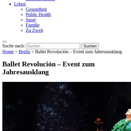
Leben
Gesundheit
Public Health
Sport
Familie
Zu Zweit
Suche nach:
Home
>
Berlin
>
Ballet Revolución – Event zum Jahresausklang
Ballet Revolución – Event zum
Jahresausklang