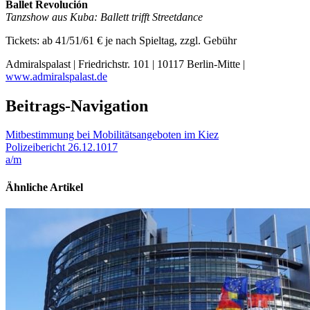
Ballet Revolución
Tanzshow aus Kuba: Ballett trifft Streetdance
Tickets: ab 41/51/61 € je nach Spieltag, zzgl. Gebühr
Admiralspalast | Friedrichstr. 101 | 10117 Berlin-Mitte |
www.admiralspalast.de
Beitrags-Navigation
Mitbestimmung bei Mobilitätsangeboten im Kiez
Polizeibericht 26.12.1017
a/m
Ähnliche Artikel