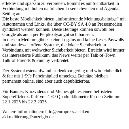
effektiv und sparsam zu verbreiten, kommt es auf Sichtbarkeit in
Verbindung mit hohen natürlichen Lesereichweiten und Agenda-
Setting an.
Die beste Möglichkeit bieten „informierende Meinungsbeiträge“ mit
Autornamen und Links, die über CC-BY SA 4.0 an Pressemedien
syndiziert werden können. Diese Beiträge können sowohl bei
Google als auch per Perplexity.ai gut sichtbar sein.
In diesem Medium gibt es keine Log-Ins und keine Leser-Paywalls
und stattdessen offene Systeme, die lokale Sichtbarkeit in
Verbindung mit weltweiter Sichtbarkeit bieten. Erreicht wird immer
das interessierte Publikum, das News weiter per Talk-of-Town,
Talk-of-Friends & Familiy verbreitet.
Der Systemkostenaufwand ist denkbar gering und wird einheitlich
& fair mit 1 €/Je Parteimitglied umgelegt. Beiträge bleiben
permanent online, sind aber auch depublizierbar.
Für Banner, Kurzvideos und Memes gibt es einen befristeten
Supereffizienz-Tarif von 1 € / Quadratkilometer für den Zeitraum
22.1.2025 bis 22.2.2025.
Weitere Informationen: info@europress-aisbl.eu |
akkreditierung@anzeigio.de