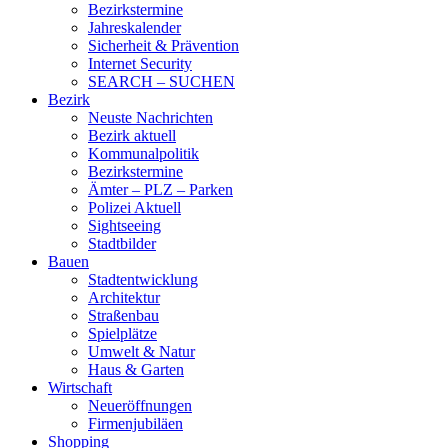
Bezirkstermine
Jahreskalender
Sicherheit & Prävention
Internet Security
SEARCH – SUCHEN
Bezirk
Neuste Nachrichten
Bezirk aktuell
Kommunalpolitik
Bezirkstermine
Ämter – PLZ – Parken
Polizei Aktuell
Sightseeing
Stadtbilder
Bauen
Stadtentwicklung
Architektur
Straßenbau
Spielplätze
Umwelt & Natur
Haus & Garten
Wirtschaft
Neueröffnungen
Firmenjubiläen
Shopping