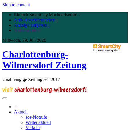
Skip to content
Einfach.SmartCity.Machen:Berlin!
-
Artikel veröffentlichen
|
Anzeige aufgeben |
Autor werden
Mittwoch, 29. Juli 2026
Charlottenburg-
Wilmersdorf Zeitung
Unabhängige Zeitung seit 2017
Aktuell
sos-Notrufe
Wetter aktuell
Verkehr