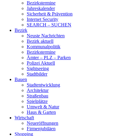
Bezirkstermine
Jahreskalender
Sicherheit & Prävention
Internet Security
SEARCH – SUCHEN
Bezirk
Neuste Nachrichten
Bezirk aktuell
Kommunalpolitik
Bezirkstermine
Ämter – PLZ – Parken
Polizei Aktuell
Sightseeing
Stadtbilder
Bauen
Stadtentwicklung
Architektur
Straßenbau
Spielplätze
Umwelt & Natur
Haus & Garten
Wirtschaft
Neueröffnungen
Firmenjubiläen
Shopping