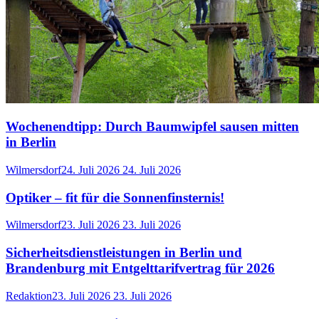
Wochenendtipp: Durch Baumwipfel sausen mitten
in Berlin
Wilmersdorf
24. Juli 2026
24. Juli 2026
Optiker – fit für die Sonnenfinsternis!
Wilmersdorf
23. Juli 2026
23. Juli 2026
Sicherheitsdienstleistungen in Berlin und
Brandenburg mit Entgelttarifvertrag für 2026
Redaktion
23. Juli 2026
23. Juli 2026