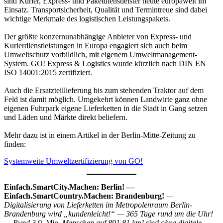
sind Kurier, Express- und Paketdienstleister heute europaweit im
Einsatz. Transportsicherheit, Qualität und Termintreue sind dabei
wichtige Merkmale des logistischen Leistungspakets.
Der größte konzernunabhängige Anbieter von Express- und
Kurierdienstleistungen in Europa engagiert sich auch beim
Umweltschutz vorbildlich, mit eigenem Umweltmanagement-
System. GO! Express & Logistics wurde kürzlich nach DIN EN
ISO 14001:2015 zertifiziert.
Auch die Ersatzteillieferung bis zum stehenden Traktor auf dem
Feld ist damit möglich. Umgekehrt können Landwirte ganz ohne
eigenen Fuhrpark eigene Lieferketten in die Stadt in Gang setzen
und Läden und Märkte direkt beliefern.
Mehr dazu ist in einem Artikel in der Berlin-Mitte-Zeitung zu
finden:
Systemweite Umweltzertifizierung von GO!
Einfach.SmartCity.Machen: Berlin! —
Einfach.SmartCountry.Machen: Brandenburg!
—
Digitalisierung von Lieferketten im Metropolenraum Berlin-
Brandenburg wird „kundenleicht!“ — 365 Tage rund um die Uhr!
— Rund 3,9. Mio. Menschen auf 891,81 km² sind ohne digitale