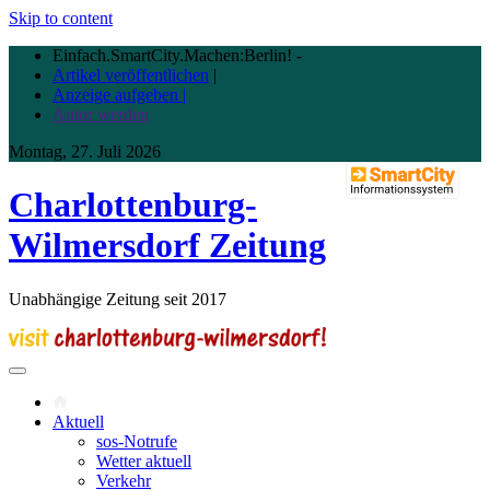
Skip to content
Einfach.SmartCity.Machen:Berlin!
-
Artikel veröffentlichen
|
Anzeige aufgeben |
Autor werden
Montag, 27. Juli 2026
Charlottenburg-
Wilmersdorf Zeitung
Unabhängige Zeitung seit 2017
Aktuell
sos-Notrufe
Wetter aktuell
Verkehr