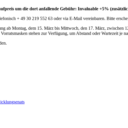
aufpreis um die dort anfallende Gebühr: Invaluable +5% (zusätzli
elefonisch + 49 30 219 552 63 oder via E-Mail vereinbaren. Bitte ers
ung ab Montag, dem 15. März bis Mittwoch, den 17. März, zwischen 12 
d Vorratsmasken stehen zur Verfügung, um Abstand oder Wartezeit je n
den.
wicklungsenats