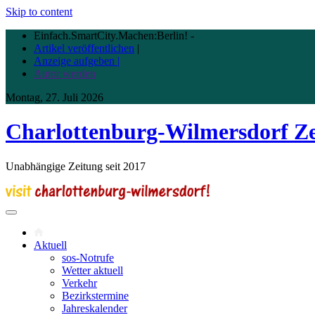
Skip to content
Einfach.SmartCity.Machen:Berlin!
-
Artikel veröffentlichen
|
Anzeige aufgeben |
Autor werden
Montag, 27. Juli 2026
Charlottenburg-Wilmersdorf Z
Unabhängige Zeitung seit 2017
Aktuell
sos-Notrufe
Wetter aktuell
Verkehr
Bezirkstermine
Jahreskalender