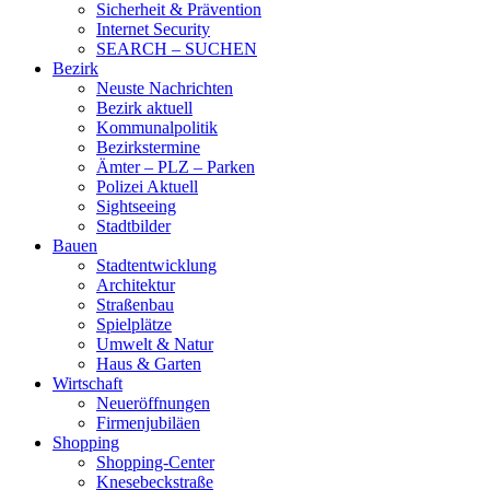
Sicherheit & Prävention
Internet Security
SEARCH – SUCHEN
Bezirk
Neuste Nachrichten
Bezirk aktuell
Kommunalpolitik
Bezirkstermine
Ämter – PLZ – Parken
Polizei Aktuell
Sightseeing
Stadtbilder
Bauen
Stadtentwicklung
Architektur
Straßenbau
Spielplätze
Umwelt & Natur
Haus & Garten
Wirtschaft
Neueröffnungen
Firmenjubiläen
Shopping
Shopping-Center
Knesebeckstraße