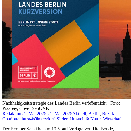
Nachhaltigkeitsstrategie des Landes Berlin veröffentlicht - Foto:
Pixabay, Cover SenUVK
Redaktion
21. Mai 2026
21. Mai 2026
Aktuell
,
Berlin
,
Bezirk
Charlottenburg-Wilmersdorf
,
Slider
,
Umwelt & Natur
,
Wirtschaft
Der Berliner Senat hat am 19.5. auf Vorlage von Ute Bonde,