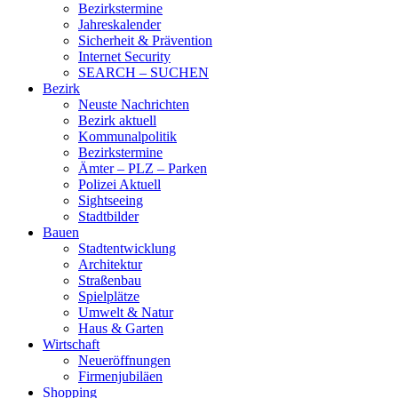
Bezirkstermine
Jahreskalender
Sicherheit & Prävention
Internet Security
SEARCH – SUCHEN
Bezirk
Neuste Nachrichten
Bezirk aktuell
Kommunalpolitik
Bezirkstermine
Ämter – PLZ – Parken
Polizei Aktuell
Sightseeing
Stadtbilder
Bauen
Stadtentwicklung
Architektur
Straßenbau
Spielplätze
Umwelt & Natur
Haus & Garten
Wirtschaft
Neueröffnungen
Firmenjubiläen
Shopping