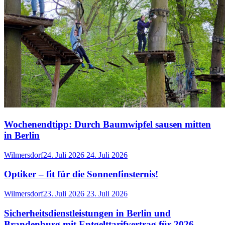
Wochenendtipp: Durch Baumwipfel sausen mitten
in Berlin
Wilmersdorf
24. Juli 2026
24. Juli 2026
Optiker – fit für die Sonnenfinsternis!
Wilmersdorf
23. Juli 2026
23. Juli 2026
Sicherheitsdienstleistungen in Berlin und
Brandenburg mit Entgelttarifvertrag für 2026