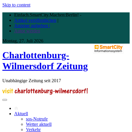
Skip to content
Einfach.SmartCity.Machen:Berlin!
-
Artikel veröffentlichen
|
Anzeige aufgeben |
Autor werden
Montag, 27. Juli 2026
Charlottenburg-
Wilmersdorf Zeitung
Unabhängige Zeitung seit 2017
Aktuell
sos-Notrufe
Wetter aktuell
Verkehr