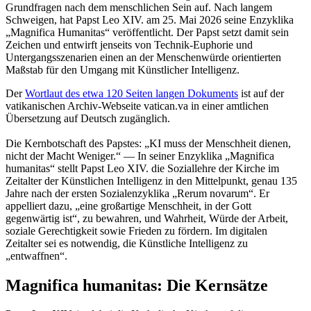
Grundfragen nach dem menschlichen Sein auf. Nach langem
Schweigen, hat Papst Leo XIV. am 25. Mai 2026 seine Enzyklika
„Magnifica Humanitas“ veröffentlicht. Der Papst setzt damit sein
Zeichen und entwirft jenseits von Technik-Euphorie und
Untergangsszenarien einen an der Menschenwürde orientierten
Maßstab für den Umgang mit Künstlicher Intelligenz.
Der
Wortlaut des etwa 120 Seiten langen Dokuments
ist auf der
vatikanischen Archiv-Webseite vatican.va in einer amtlichen
Übersetzung auf Deutsch zugänglich.
Die Kernbotschaft des Papstes: „KI muss der Menschheit dienen,
nicht der Macht Weniger.“ — In seiner Enzyklika „Magnifica
humanitas“ stellt Papst Leo XIV. die Soziallehre der Kirche im
Zeitalter der Künstlichen Intelligenz in den Mittelpunkt, genau 135
Jahre nach der ersten Sozialenzyklika „Rerum novarum“. Er
appelliert dazu, „eine großartige Menschheit, in der Gott
gegenwärtig ist“, zu bewahren, und Wahrheit, Würde der Arbeit,
soziale Gerechtigkeit sowie Frieden zu fördern. Im digitalen
Zeitalter sei es notwendig, die Künstliche Intelligenz zu
„entwaffnen“.
Magnifica humanitas: Die Kernsätze