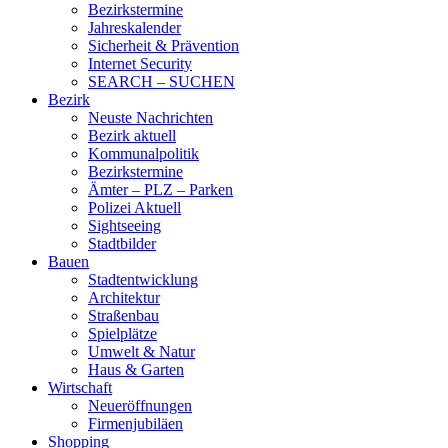
Bezirkstermine
Jahreskalender
Sicherheit & Prävention
Internet Security
SEARCH – SUCHEN
Bezirk
Neuste Nachrichten
Bezirk aktuell
Kommunalpolitik
Bezirkstermine
Ämter – PLZ – Parken
Polizei Aktuell
Sightseeing
Stadtbilder
Bauen
Stadtentwicklung
Architektur
Straßenbau
Spielplätze
Umwelt & Natur
Haus & Garten
Wirtschaft
Neueröffnungen
Firmenjubiläen
Shopping