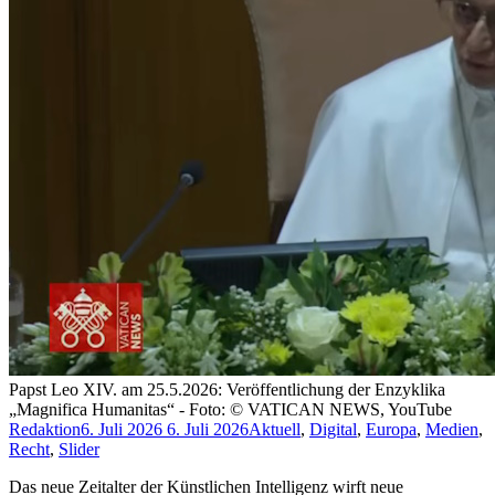
Papst Leo XIV. am 25.5.2026: Veröffentlichung der Enzyklika
„Magnifica Humanitas“ - Foto: © VATICAN NEWS, YouTube
Redaktion
6. Juli 2026
6. Juli 2026
Aktuell
,
Digital
,
Europa
,
Medien
,
Recht
,
Slider
Das neue Zeitalter der Künstlichen Intelligenz wirft neue