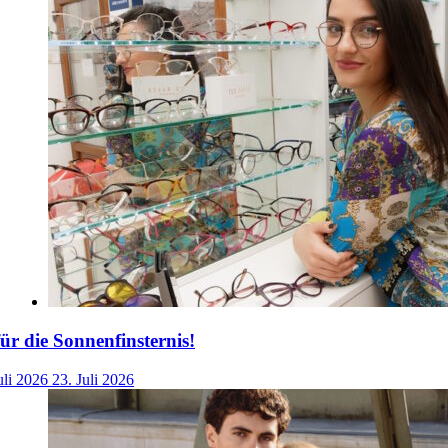
für die Sonnenfinsternis!
uli 2026
23. Juli 2026