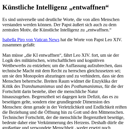
Künstliche Intelligenz „entwaffnen“
Es sind universelle und deutliche Worte, die von allen Menschen
verstanden werden können. Der Papst äußert sich auch zu dem
zentralen Motiv, die Künstliche Intelligenz zu „entwaffnen.“
Isabella Piro von Vatican News
hat die Worte von Papst Leo XIV.
zusammen gefaßt:
Man müsse „die KI entwaffnen“, fährt Leo XIV. fort, um sie der
Logik des militärischen, wirtschaftlichen und kognitiven
Wettbewerbs zu entziehen; um die Auffassung aufzubrechen, dass
technische Macht mit dem Recht zu herrschen gleichzusetzen sei;
um sie den Monopolen abzuringen und zu verhindern, dass sie den
Menschen beherrsche. Breiten Raum widmet die Enzyklika der
Kritik des
Transhumanismus
und des
Posthumanismus
, für die der
Fortschritt darin bestehe, über die menschliche Natur
hinauszugehen. Begrenztheit sei dagegen kein Defizit, das es zu
beseitigen gelte, sondern eine grundlegende Dimension des
Menschen: denn gerade in der Verletzlichkeit und Endlichkeit reiften
die Beziehung und die Öffnung hin zu Gott und den Mitmenschen.
Technischer Fortschritt, der die menschliche Begrenztheit beseitige,
bedeute daher eine Verkümmerung des Herzens. Deshalb dürfe die
großartige und verwundete Menschheit „weder ersetzt noch