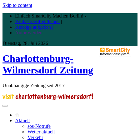
Skip to content
Einfach.SmartCity.Machen:Berlin!
-
Artikel veröffentlichen
|
Anzeige aufgeben |
Autor werden
Dienstag, 28. Juli 2026
Charlottenburg-
Wilmersdorf Zeitung
Unabhängige Zeitung seit 2017
Aktuell
sos-Notrufe
Wetter aktuell
Verkehr