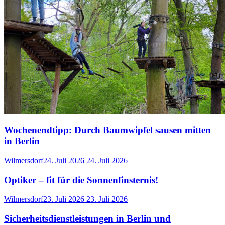
Wochenendtipp: Durch Baumwipfel sausen mitten
in Berlin
Wilmersdorf
24. Juli 2026
24. Juli 2026
Optiker – fit für die Sonnenfinsternis!
Wilmersdorf
23. Juli 2026
23. Juli 2026
Sicherheitsdienstleistungen in Berlin und