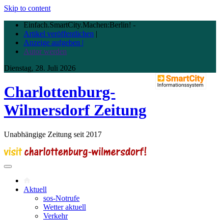
Skip to content
Einfach.SmartCity.Machen:Berlin!
-
Artikel veröffentlichen
|
Anzeige aufgeben |
Autor werden
Dienstag, 28. Juli 2026
Charlottenburg-
Wilmersdorf Zeitung
Unabhängige Zeitung seit 2017
Aktuell
sos-Notrufe
Wetter aktuell
Verkehr