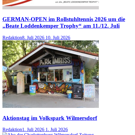
GERMAN-OPEN im Rollstuhltennis 2026 um die
„Beate Loddenkemper Trophy“ am 11./12. Juli
Redaktion
8. Juli 2026
10. Juli 2026
Aktionstag im Volkspark Wilmersdorf
Redaktion
1. Juli 2026
1. Juli 2026