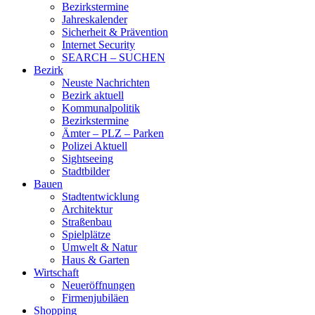
Bezirkstermine
Jahreskalender
Sicherheit & Prävention
Internet Security
SEARCH – SUCHEN
Bezirk
Neuste Nachrichten
Bezirk aktuell
Kommunalpolitik
Bezirkstermine
Ämter – PLZ – Parken
Polizei Aktuell
Sightseeing
Stadtbilder
Bauen
Stadtentwicklung
Architektur
Straßenbau
Spielplätze
Umwelt & Natur
Haus & Garten
Wirtschaft
Neueröffnungen
Firmenjubiläen
Shopping