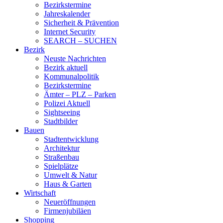
Bezirkstermine
Jahreskalender
Sicherheit & Prävention
Internet Security
SEARCH – SUCHEN
Bezirk
Neuste Nachrichten
Bezirk aktuell
Kommunalpolitik
Bezirkstermine
Ämter – PLZ – Parken
Polizei Aktuell
Sightseeing
Stadtbilder
Bauen
Stadtentwicklung
Architektur
Straßenbau
Spielplätze
Umwelt & Natur
Haus & Garten
Wirtschaft
Neueröffnungen
Firmenjubiläen
Shopping