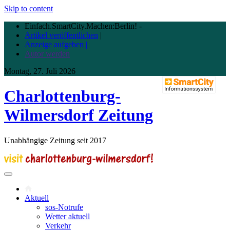
Skip to content
Einfach.SmartCity.Machen:Berlin!
-
Artikel veröffentlichen
|
Anzeige aufgeben |
Autor werden
Montag, 27. Juli 2026
Charlottenburg-
Wilmersdorf Zeitung
Unabhängige Zeitung seit 2017
Aktuell
sos-Notrufe
Wetter aktuell
Verkehr