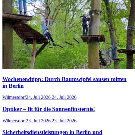
Wochenendtipp: Durch Baumwipfel sausen mitten
in Berlin
Wilmersdorf
24. Juli 2026
24. Juli 2026
Optiker – fit für die Sonnenfinsternis!
Wilmersdorf
23. Juli 2026
23. Juli 2026
Sicherheitsdienstleistungen in Berlin und