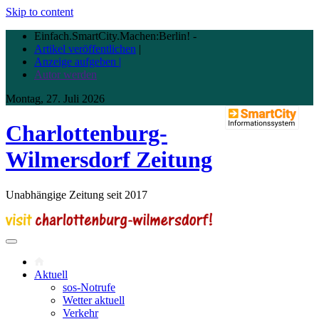
Skip to content
Einfach.SmartCity.Machen:Berlin!
-
Artikel veröffentlichen
|
Anzeige aufgeben |
Autor werden
Montag, 27. Juli 2026
Charlottenburg-
Wilmersdorf Zeitung
Unabhängige Zeitung seit 2017
Aktuell
sos-Notrufe
Wetter aktuell
Verkehr