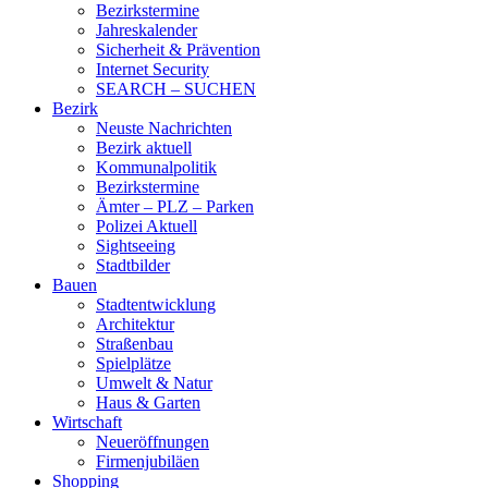
Bezirkstermine
Jahreskalender
Sicherheit & Prävention
Internet Security
SEARCH – SUCHEN
Bezirk
Neuste Nachrichten
Bezirk aktuell
Kommunalpolitik
Bezirkstermine
Ämter – PLZ – Parken
Polizei Aktuell
Sightseeing
Stadtbilder
Bauen
Stadtentwicklung
Architektur
Straßenbau
Spielplätze
Umwelt & Natur
Haus & Garten
Wirtschaft
Neueröffnungen
Firmenjubiläen
Shopping