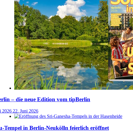
lin – die neue Edition vom tipBerlin
i 2026
22. Juni 2026
-Tempel in Berlin-Neukölln feierlich eröffnet