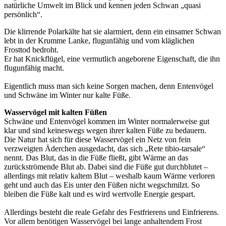
natürliche Umwelt im Blick und kennen jeden Schwan „quasi
persönlich“.
Die klirrende Polarkälte hat sie alarmiert, denn ein einsamer Schwan
lebt in der Krumme Lanke, flugunfähig und vom kläglichen
Frosttod bedroht.
Er hat Knickflügel, eine vermutlich angeborene Eigenschaft, die ihn
flugunfähig macht.
Eigentlich muss man sich keine Sorgen machen, denn Entenvögel
und Schwäne im Winter nur kalte Füße.
Wasservögel mit kalten Füßen
Schwäne und Entenvögel kommen im Winter normalerweise gut
klar und sind keineswegs wegen ihrer kalten Füße zu bedauern.
Die Natur hat sich für diese Wasservögel ein Netz von fein
verzweigten Äderchen ausgedacht, das sich „Rete tibio-tarsale“
nennt. Das Blut, das in die Füße fließt, gibt Wärme an das
zurückströmende Blut ab. Dabei sind die Füße gut durchblutet –
allerdings mit relativ kaltem Blut – weshalb kaum Wärme verloren
geht und auch das Eis unter den Füßen nicht wegschmilzt. So
bleiben die Füße kalt und es wird wertvolle Energie gespart.
Allerdings besteht die reale Gefahr des Festfrierens und Einfrierens.
Vor allem benötigen Wasservögel bei lange anhaltendem Frost