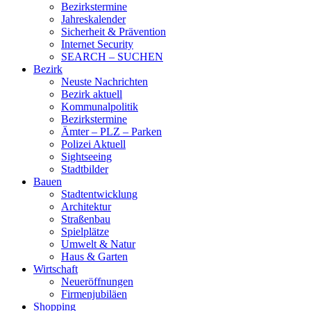
Bezirkstermine
Jahreskalender
Sicherheit & Prävention
Internet Security
SEARCH – SUCHEN
Bezirk
Neuste Nachrichten
Bezirk aktuell
Kommunalpolitik
Bezirkstermine
Ämter – PLZ – Parken
Polizei Aktuell
Sightseeing
Stadtbilder
Bauen
Stadtentwicklung
Architektur
Straßenbau
Spielplätze
Umwelt & Natur
Haus & Garten
Wirtschaft
Neueröffnungen
Firmenjubiläen
Shopping