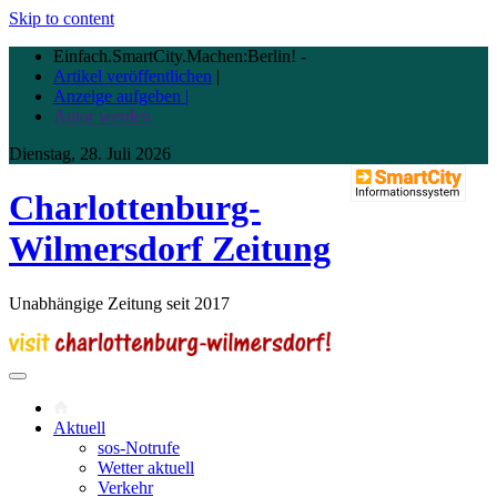
Skip to content
Einfach.SmartCity.Machen:Berlin!
-
Artikel veröffentlichen
|
Anzeige aufgeben |
Autor werden
Dienstag, 28. Juli 2026
Charlottenburg-
Wilmersdorf Zeitung
Unabhängige Zeitung seit 2017
Aktuell
sos-Notrufe
Wetter aktuell
Verkehr