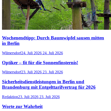
Wochenendtipp: Durch Baumwipfel sausen mitten
in Berlin
Wilmersdorf
24. Juli 2026
24. Juli 2026
Optiker – fit für die Sonnenfinsternis!
Wilmersdorf
23. Juli 2026
23. Juli 2026
Sicherheitsdienstleistungen in Berlin und
Brandenburg mit Entgelttarifvertrag für 2026
Redaktion
23. Juli 2026
23. Juli 2026
Worte zur Wahrheit